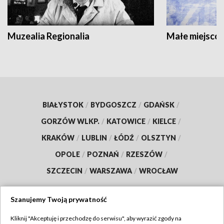
Muzealia Regionalia
Małe miejscow
BIAŁYSTOK
/
BYDGOSZCZ
/
GDAŃSK
/
GORZÓW WLKP.
/
KATOWICE
/
KIELCE
/
KRAKÓW
/
LUBLIN
/
ŁÓDŹ
/
OLSZTYN
/
OPOLE
/
POZNAŃ
/
RZESZÓW
/
SZCZECIN
/
WARSZAWA
/
WROCŁAW
Szanujemy Twoją prywatność
Dołącz do nas:
Kliknij "Akceptuję i przechodzę do serwisu", aby wyrazić zgody na