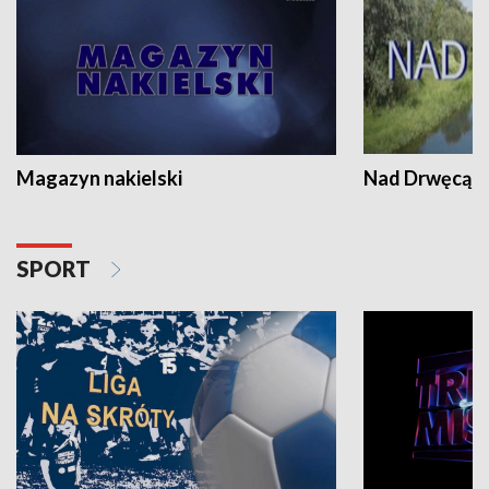
Magazyn nakielski
Nad Drwęcą
SPORT