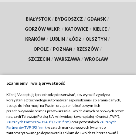
BIAŁYSTOK
/
BYDGOSZCZ
/
GDAŃSK
/
GORZÓW WLKP.
/
KATOWICE
/
KIELCE
/
KRAKÓW
/
LUBLIN
/
ŁÓDŹ
/
OLSZTYN
/
OPOLE
/
POZNAŃ
/
RZESZÓW
/
SZCZECIN
/
WARSZAWA
/
WROCŁAW
Szanujemy Twoją prywatność
Dołącz do nas:
Kliknij "Akceptuję i przechodzę do serwisu", aby wyrazić zgody na
korzystanie z technologii automatycznego śledzenia i zbierania danych,
TVP
dostęp do informacji na Twoim urządzeniu końcowym i ich
Abonament TVP
przechowywanie oraz na przetwarzanie Twoich danych osobowych przez
Regulamin TVP
nas, czyli Telewizję Polską S.A. w likwidacji (zwaną dalej również „TVP”),
Emisja w TVP
Polityka prywatności
Zaufanych Partnerów z IAB* (1201 firm)
oraz pozostałych
Zaufanych
Partnerów TVP (93 firm)
, w celach marketingowych (w tym do
Centrum informacji TVP
Moje zgody
zautomatyzowanego dopasowania reklam do Twoich zainteresowań i