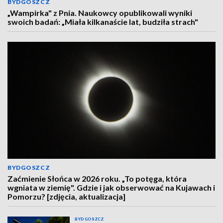
BYDGOSZCZ
„Wampirka" z Pnia. Naukowcy opublikowali wyniki
swoich badań: „Miała kilkanaście lat, budziła strach"
BYDGOSZCZ
Zaćmienie Słońca w 2026 roku. „To potęga, która
wgniata w ziemię". Gdzie i jak obserwować na Kujawach i
Pomorzu? [zdjęcia, aktualizacja]
BYDGOSZCZ