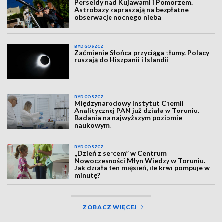
Perseidy nad Kujawami i Pomorzem.
Astrobazy zapraszają na bezpłatne
obserwacje nocnego nieba
BYDGOSZCZ
Zaćmienie Słońca przyciąga tłumy. Polacy
ruszają do Hiszpanii i Islandii
BYDGOSZCZ
Międzynarodowy Instytut Chemii
Analitycznej PAN już działa w Toruniu.
Badania na najwyższym poziomie
naukowym!
BYDGOSZCZ
„Dzień z sercem” w Centrum
Nowoczesności Młyn Wiedzy w Toruniu.
Jak działa ten mięsień, ile krwi pompuje w
minutę?
ZOBACZ WIĘCEJ