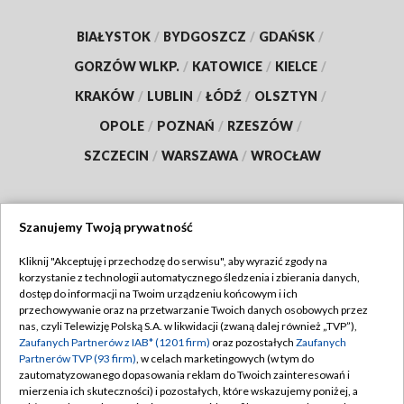
BIAŁYSTOK
/
BYDGOSZCZ
/
GDAŃSK
/
GORZÓW WLKP.
/
KATOWICE
/
KIELCE
/
KRAKÓW
/
LUBLIN
/
ŁÓDŹ
/
OLSZTYN
/
OPOLE
/
POZNAŃ
/
RZESZÓW
/
SZCZECIN
/
WARSZAWA
/
WROCŁAW
Szanujemy Twoją prywatność
Dołącz do nas:
Kliknij "Akceptuję i przechodzę do serwisu", aby wyrazić zgody na
korzystanie z technologii automatycznego śledzenia i zbierania danych,
TVP
dostęp do informacji na Twoim urządzeniu końcowym i ich
Abonament TVP
przechowywanie oraz na przetwarzanie Twoich danych osobowych przez
Regulamin TVP
nas, czyli Telewizję Polską S.A. w likwidacji (zwaną dalej również „TVP”),
Emisja w TVP
Polityka prywatności
Zaufanych Partnerów z IAB* (1201 firm)
oraz pozostałych
Zaufanych
Partnerów TVP (93 firm)
, w celach marketingowych (w tym do
Centrum informacji TVP
Moje zgody
zautomatyzowanego dopasowania reklam do Twoich zainteresowań i
mierzenia ich skuteczności) i pozostałych, które wskazujemy poniżej, a
Naziemna Telewizja Cyfrowa
Pomoc