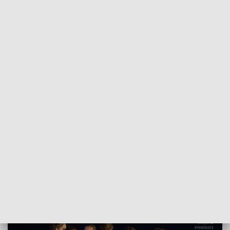
POWRÓT DO
BYDGOSZCZ
TVP REGIONY
Setki młodych zawodników w akcji. Takie
są "Taneczne Miraże"
2018-03-10
Rafał Przybyszewski