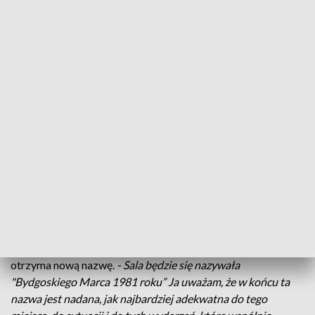
polityczny, który objął całą Polskę, odbił się również echem w
opinii publicznej zarówno w państwach bloku wschodniego,
jak i Europy Zachodniej
- wskazuje Edyta Cisewska,
naczelnik Delegatury IPN w Bydgoszczy.
Po fali protestów zarejestrowano rolniczą "Solidarność". Od
tamtych wydarzeń mija 37 lat. Główne obchody rocznicowe
odbędą się 19 marca - mają być wspólnym świętem,
organizowanym przez wojewodę, marszałka, przedstawicieli
związków zawodowych, bydgoska Delegaturę IPN, w
obchody włączą się także bydgoscy artyści. Uroczystości
rozpoczną się na ul. Dworcowej w Bydgoszczy. Kamienica, w
której 37 lat temu rozpoczął się ogólnopolski strajk chłopski,
odzyskała blask. Z kolei historyczna sala Urzędu
Wojewódzkiego, w której doszło do pobicia działaczy,
otrzyma nową nazwę.
- Sala będzie się nazywała
"Bydgoskiego Marca 1981 roku” Ja uważam, że w końcu ta
nazwa jest nadana, jak najbardziej adekwatna do tego