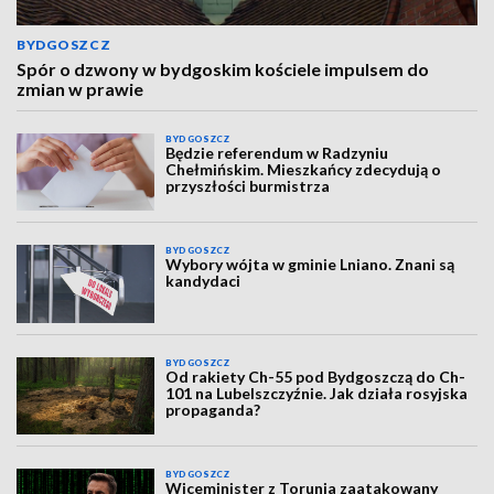
BYDGOSZCZ
Spór o dzwony w bydgoskim kościele impulsem do
zmian w prawie
BYDGOSZCZ
Będzie referendum w Radzyniu
Chełmińskim. Mieszkańcy zdecydują o
przyszłości burmistrza
BYDGOSZCZ
Wybory wójta w gminie Lniano. Znani są
kandydaci
BYDGOSZCZ
Od rakiety Ch-55 pod Bydgoszczą do Ch-
101 na Lubelszczyźnie. Jak działa rosyjska
propaganda?
BYDGOSZCZ
Wiceminister z Torunia zaatakowany