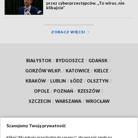
przez cyberprzestępców. „To wirus, nie
klikajcie”
ZOBACZ WIĘCEJ
BIAŁYSTOK
/
BYDGOSZCZ
/
GDAŃSK
/
GORZÓW WLKP.
/
KATOWICE
/
KIELCE
/
KRAKÓW
/
LUBLIN
/
ŁÓDŹ
/
OLSZTYN
/
OPOLE
/
POZNAŃ
/
RZESZÓW
/
SZCZECIN
/
WARSZAWA
/
WROCŁAW
Szanujemy Twoją prywatność
Dołącz do nas:
Kliknij "Akceptuję i przechodzę do serwisu", aby wyrazić zgody na