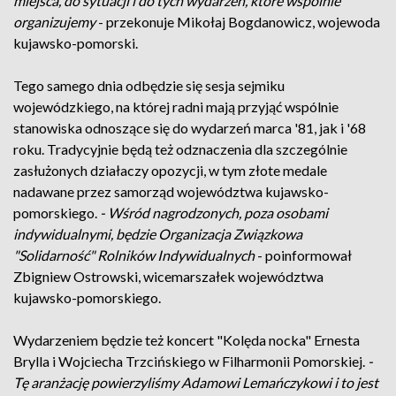
miejsca, do sytuacji i do tych wydarzeń, które wspólnie
organizujemy
- przekonuje Mikołaj Bogdanowicz, wojewoda
kujawsko-pomorski.
Tego samego dnia odbędzie się sesja sejmiku
wojewódzkiego, na której radni mają przyjąć wspólnie
stanowiska odnoszące się do wydarzeń marca '81, jak i '68
roku. Tradycyjnie będą też odznaczenia dla szczególnie
zasłużonych działaczy opozycji, w tym złote medale
nadawane przez samorząd województwa kujawsko-
pomorskiego.
- Wśród nagrodzonych, poza osobami
indywidualnymi, będzie Organizacja Związkowa
"Solidarność" Rolników Indywidualnych
- poinformował
Zbigniew Ostrowski, wicemarszałek województwa
kujawsko-pomorskiego.
Wydarzeniem będzie też koncert "Kolęda nocka" Ernesta
Brylla i Wojciecha Trzcińskiego w Filharmonii Pomorskiej.
-
Tę aranżację powierzyliśmy Adamowi Lemańczykowi i to jest