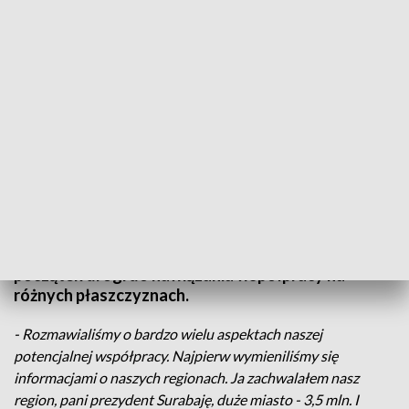
Rozmowy o współpracy z Surabają
Kujawsko-Pomorskie bliżej Indonezji. Władze
regionu spotkały się w środę z przedstawicielami
jednego z największych miast tego państwa -
Surabają, stolicą prowincji Jawy Wschodniej. To
początek drogi do nawiązania współpracy na
różnych płaszczyznach.
- Rozmawialiśmy o bardzo wielu aspektach naszej
potencjalnej współpracy. Najpierw wymieniliśmy się
informacjami o naszych regionach. Ja zachwalałem nasz
region, pani prezydent Surabaję, duże miasto - 3,5 mln. I