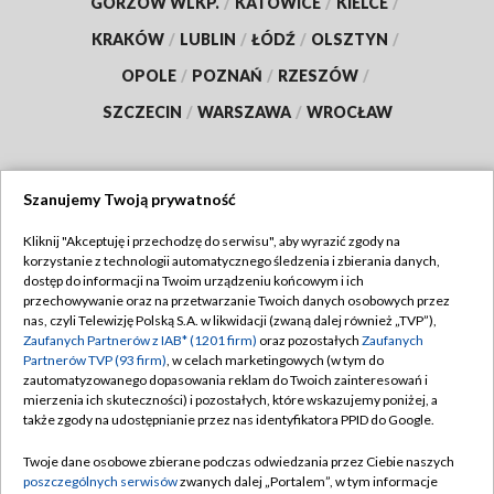
GORZÓW WLKP.
/
KATOWICE
/
KIELCE
/
KRAKÓW
/
LUBLIN
/
ŁÓDŹ
/
OLSZTYN
/
OPOLE
/
POZNAŃ
/
RZESZÓW
/
SZCZECIN
/
WARSZAWA
/
WROCŁAW
Szanujemy Twoją prywatność
Dołącz do nas:
Kliknij "Akceptuję i przechodzę do serwisu", aby wyrazić zgody na
korzystanie z technologii automatycznego śledzenia i zbierania danych,
TVP
dostęp do informacji na Twoim urządzeniu końcowym i ich
Abonament TVP
przechowywanie oraz na przetwarzanie Twoich danych osobowych przez
Regulamin TVP
nas, czyli Telewizję Polską S.A. w likwidacji (zwaną dalej również „TVP”),
Emisja w TVP
Polityka prywatności
Zaufanych Partnerów z IAB* (1201 firm)
oraz pozostałych
Zaufanych
Partnerów TVP (93 firm)
, w celach marketingowych (w tym do
Centrum informacji TVP
Moje zgody
zautomatyzowanego dopasowania reklam do Twoich zainteresowań i
mierzenia ich skuteczności) i pozostałych, które wskazujemy poniżej, a
Naziemna Telewizja Cyfrowa
Pomoc
także zgody na udostępnianie przez nas identyfikatora PPID do Google.
Sklep TVP
Biuro reklamy
Twoje dane osobowe zbierane podczas odwiedzania przez Ciebie naszych
Rada Programowa
Kontakt
poszczególnych serwisów
zwanych dalej „Portalem”, w tym informacje