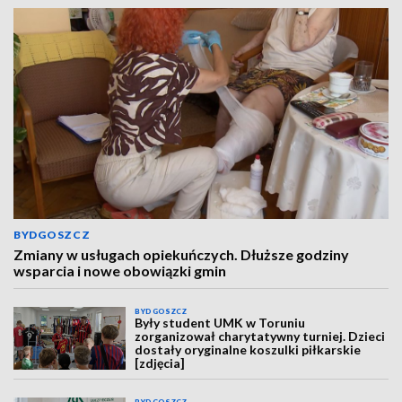
BYDGOSZCZ
Zmiany w usługach opiekuńczych. Dłuższe godziny
wsparcia i nowe obowiązki gmin
BYDGOSZCZ
Były student UMK w Toruniu
zorganizował charytatywny turniej. Dzieci
dostały oryginalne koszulki piłkarskie
[zdjęcia]