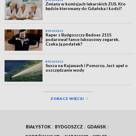
BYDGOSZCZ
Zmiany w komisjach lekarskich ZUS. Kto
będzie kierowany do Gdańska i Łodzi?
BYDGOSZCZ
Raper z Bydgoszczy Bedoes 2115
podarował fance luksusowy zegarek.
Czeka ją podatek?
BYDGOSZCZ
Susza na Kujawach i Pomorzu. Jest apel o
oszczędzanie wody
ZOBACZ WIĘCEJ
BIAŁYSTOK
/
BYDGOSZCZ
/
GDAŃSK
/