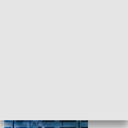
WYPOCZYNEK I REKREACJA
Studio lato
GOSPODARKA