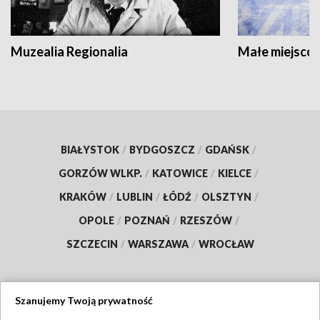
Muzealia Regionalia
Małe miejscow
BIAŁYSTOK
/
BYDGOSZCZ
/
GDAŃSK
/
GORZÓW WLKP.
/
KATOWICE
/
KIELCE
/
KRAKÓW
/
LUBLIN
/
ŁÓDŹ
/
OLSZTYN
/
OPOLE
/
POZNAŃ
/
RZESZÓW
/
SZCZECIN
/
WARSZAWA
/
WROCŁAW
Szanujemy Twoją prywatność
Dołącz do nas: