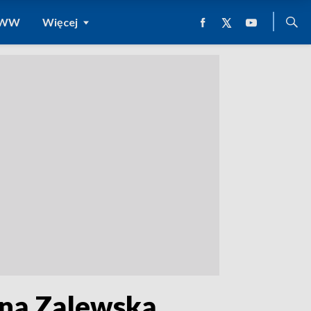
 WWW
Więcej
nną Zalewską