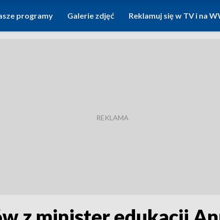
asze programy
Galerie zdjęć
Reklamuj się w TV i na
 z minister edukacji A