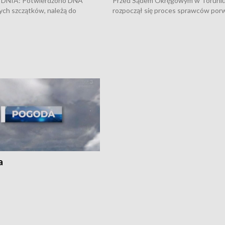
DNIA: Potwierdzono DNA
Przed Sądem Okręgowym w Toruni
ych szczątków, należą do
rozpoczął się proces sprawców por
j Jowity Zielińskiej • Tragiczny
pobicie i tortur pod Grudziądzem • 
c serwisowych w studni w Solcu
zł - tyle mogą wynosić straty po poż
 • Festiwal dziewięciu wzgórz
przy ul. Kossaka w Bydgoszczy •
e i Festiwal Wisły w kilku
Niebezpiecznie na drogach regionu 
regionu • Problem z realizacją
Dalszy ciąg sporu o pranie na bydgo
 spaleniu apteki w Bydgoszczy •
Kapuściskach
ąg sąsiedzkiego sporu o
nie prania
a