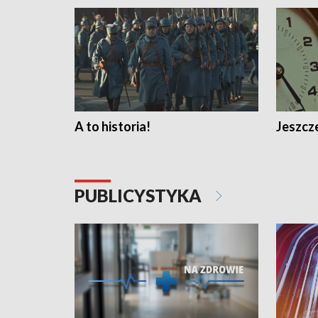
A to historia!
Jeszcze
PUBLICYSTYKA