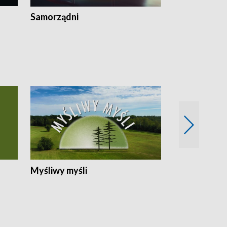
Samorządni
Wspólna sp
Myśliwy myśli
Spotkania z 