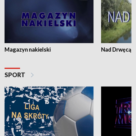
Magazyn nakielski
Nad Drwęcą
SPORT