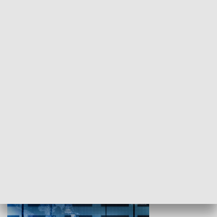
WYPOCZYNEK I REKREACJA
Studio lato
GOSPODARKA