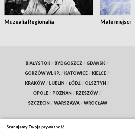
Muzealia Regionalia
Małe miejscow
BIAŁYSTOK
/
BYDGOSZCZ
/
GDAŃSK
/
GORZÓW WLKP.
/
KATOWICE
/
KIELCE
/
KRAKÓW
/
LUBLIN
/
ŁÓDŹ
/
OLSZTYN
/
OPOLE
/
POZNAŃ
/
RZESZÓW
/
SZCZECIN
/
WARSZAWA
/
WROCŁAW
Szanujemy Twoją prywatność
Dołącz do nas: