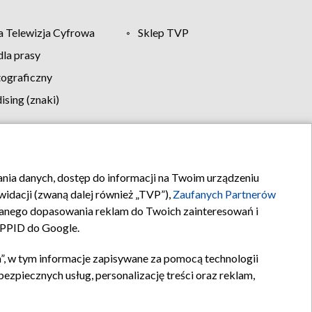
 Telewizja Cyfrowa
Sklep TVP
la prasy
tograficzny
sing (znaki)
klamy
Kontakt
rania danych, dostęp do informacji na Twoim urządzeniu
idacji (zwaną dalej również „TVP”),
Zaufanych Partnerów
anego dopasowania reklam do Twoich zainteresowań i
a PPID do Google.
”, w tym informacje zapisywane za pomocą technologii
zpiecznych usług, personalizację treści oraz reklam,