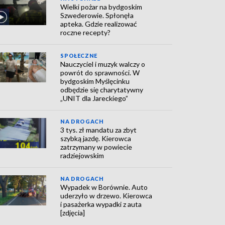
Wielki pożar na bydgoskim
Szwederowie. Spłonęła
apteka. Gdzie realizować
roczne recepty?
SPOŁECZNE
Nauczyciel i muzyk walczy o
powrót do sprawności. W
bydgoskim Myślęcinku
odbędzie się charytatywny
„UNIT dla Jareckiego”
NA DROGACH
3 tys. zł mandatu za zbyt
szybką jazdę. Kierowca
zatrzymany w powiecie
radziejowskim
NA DROGACH
Wypadek w Borównie. Auto
uderzyło w drzewo. Kierowca
i pasażerka wypadki z auta
[zdjęcia]