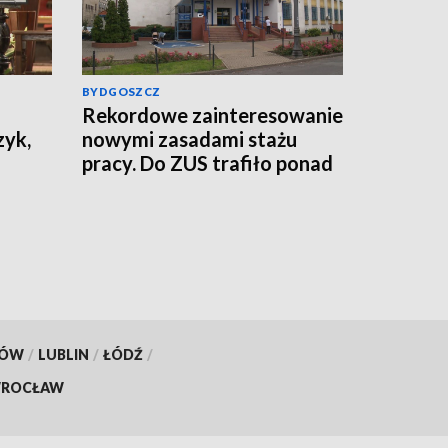
BYDGOSZCZ
Rekordowe zainteresowanie
zyk,
nowymi zasadami stażu
pracy. Do ZUS trafiło ponad
800 tys. wniosków
KÓW
/
LUBLIN
/
ŁÓDŹ
/
ROCŁAW