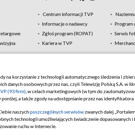
Centrum informacji TVP
Naziemna
Informacje o nadawcy
Program d
zetargowe
Zgłoś program (ROPAT)
Serwis fo
wizyjna
Kariera w TVP
Merchandi
Polityka prywatności
Moje zgody
Pomoc
Biuro re
ody na korzystanie z technologii automatycznego śledzenia i zbie
 danych osobowych przez nas, czyli Telewizję Polską S.A. w likw
VP (93 firm)
, w celach marketingowych (w tym do zautomatyzow
 poniżej, a także zgody na udostępnianie przez nas identyfikator
Ciebie naszych
poszczególnych serwisów
zwanych dalej „Portalem
obnych technologii umożliwiających świadczenie dopasowanych i be
zowanie ruchu w Internecie.