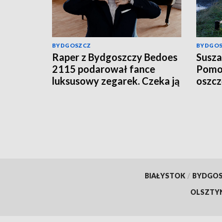
BYDGOSZCZ
BYDGO
Raper z Bydgoszczy Bedoes
Susza
2115 podarował fance
Pomor
luksusowy zegarek. Czeka ją
oszc
podatek?
BIAŁYSTOK
/
BYDGO
OLSZTY