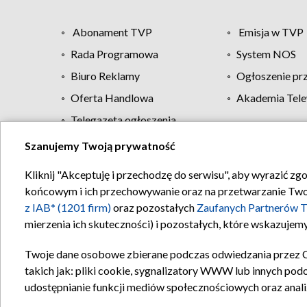
Abonament TVP
Emisja w TVP
Rada Programowa
System NOS
Biuro Reklamy
Ogłoszenie pr
Oferta Handlowa
Akademia Tele
Telegazeta ogłoszenia
Szanujemy Twoją prywatność
Regulamin TVP
Kliknij "Akceptuję i przechodzę do serwisu", aby wyrazić zg
końcowym i ich przechowywanie oraz na przetwarzanie Twoich
z IAB* (1201 firm)
oraz pozostałych
Zaufanych Partnerów T
mierzenia ich skuteczności) i pozostałych, które wskazujemy
Twoje dane osobowe zbierane podczas odwiedzania przez 
takich jak: pliki cookie, sygnalizatory WWW lub innych pod
udostępnianie funkcji mediów społecznościowych oraz anali