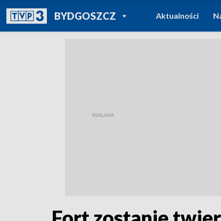
POWRÓT DO
BYDGOSZCZ
Aktualności
N
TVP REGIONY
Fort zostanie twier