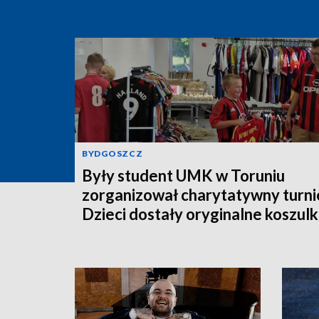
BYDGOSZCZ
Były student UMK w Toruniu
zorganizował charytatywny turnie
Dzieci dostały oryginalne koszulk
piłkarskie [zdjęcia]