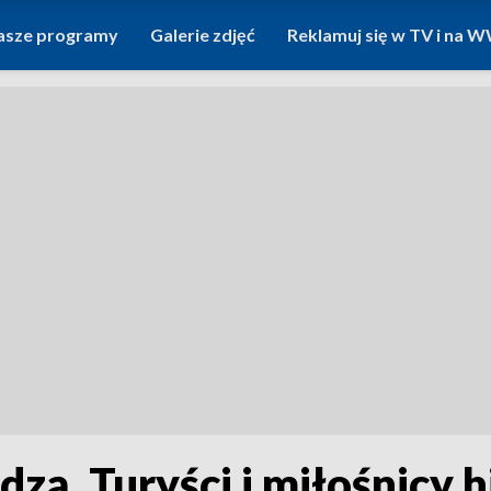
asze programy
Galerie zdjęć
Reklamuj się w TV i na
dzą. Turyści i miłośnicy h