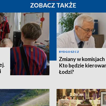
ZOBACZ TAKŻE
BYDGOSZCZ
Zmiany w komisjach 
j.
Kto będzie kierowa
i
Łodzi?