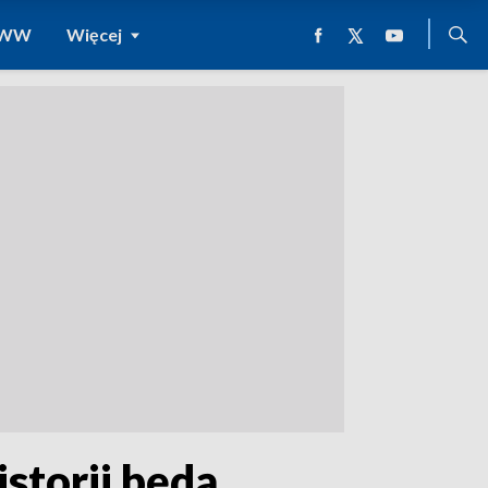
 WWW
Więcej
istorii będą