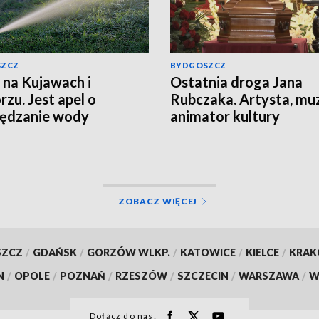
SZCZ
BYDGOSZCZ
 na Kujawach i
Ostatnia droga Jana
zu. Jest apel o
Rubczaka. Artysta, mu
zędzanie wody
animator kultury
studenckiej spoczął w
Koronowie
ZOBACZ WIĘCEJ
SZCZ
/
GDAŃSK
/
GORZÓW WLKP.
/
KATOWICE
/
KIELCE
/
KRA
N
/
OPOLE
/
POZNAŃ
/
RZESZÓW
/
SZCZECIN
/
WARSZAWA
/
W
Dołącz do nas: