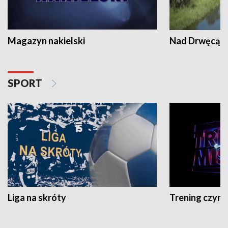
Magazyn nakielski
Nad Drwęcą
SPORT
Liga na skróty
Trening czyni 