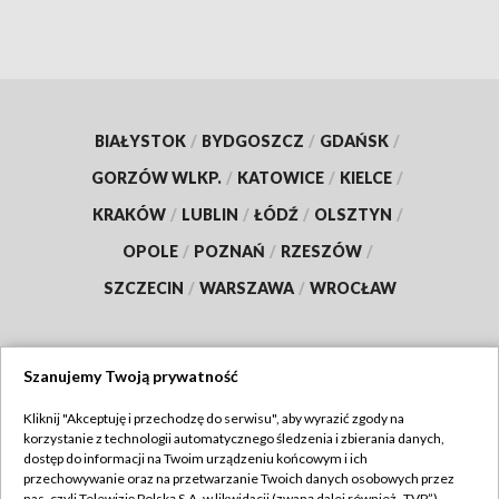
BIAŁYSTOK
/
BYDGOSZCZ
/
GDAŃSK
/
GORZÓW WLKP.
/
KATOWICE
/
KIELCE
/
KRAKÓW
/
LUBLIN
/
ŁÓDŹ
/
OLSZTYN
/
OPOLE
/
POZNAŃ
/
RZESZÓW
/
SZCZECIN
/
WARSZAWA
/
WROCŁAW
Szanujemy Twoją prywatność
Dołącz do nas:
Kliknij "Akceptuję i przechodzę do serwisu", aby wyrazić zgody na
korzystanie z technologii automatycznego śledzenia i zbierania danych,
TVP
dostęp do informacji na Twoim urządzeniu końcowym i ich
Abonament TVP
przechowywanie oraz na przetwarzanie Twoich danych osobowych przez
Regulamin TVP
nas, czyli Telewizję Polską S.A. w likwidacji (zwaną dalej również „TVP”),