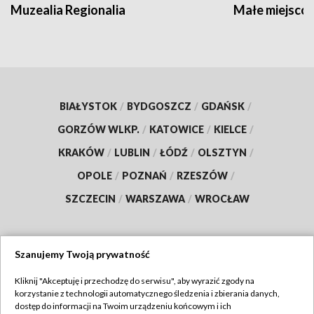
Muzealia Regionalia
Małe miejscow
BIAŁYSTOK
/
BYDGOSZCZ
/
GDAŃSK
/
GORZÓW WLKP.
/
KATOWICE
/
KIELCE
/
KRAKÓW
/
LUBLIN
/
ŁÓDŹ
/
OLSZTYN
/
OPOLE
/
POZNAŃ
/
RZESZÓW
/
SZCZECIN
/
WARSZAWA
/
WROCŁAW
Szanujemy Twoją prywatność
Dołącz do nas:
Kliknij "Akceptuję i przechodzę do serwisu", aby wyrazić zgody na
korzystanie z technologii automatycznego śledzenia i zbierania danych,
TVP
dostęp do informacji na Twoim urządzeniu końcowym i ich