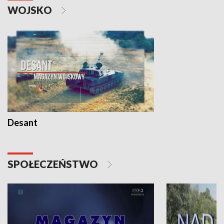
WOJSKO
Desant
SPOŁECZEŃSTWO