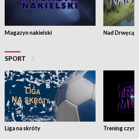
Magazyn nakielski
Nad Drwęcą
SPORT
Liga na skróty
Trening czyni 