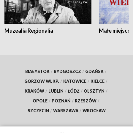
Muzealia Regionalia
Małe miejscow
BIAŁYSTOK
/
BYDGOSZCZ
/
GDAŃSK
/
GORZÓW WLKP.
/
KATOWICE
/
KIELCE
/
KRAKÓW
/
LUBLIN
/
ŁÓDŹ
/
OLSZTYN
/
OPOLE
/
POZNAŃ
/
RZESZÓW
/
SZCZECIN
/
WARSZAWA
/
WROCŁAW