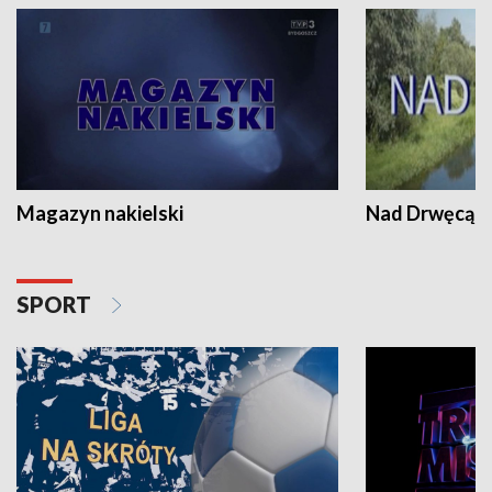
Magazyn nakielski
Nad Drwęcą
SPORT