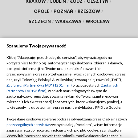
KRAKÓW
/
LUBLIN
/
ŁÓDŹ
/
OLSZTYN
/
OPOLE
/
POZNAŃ
/
RZESZÓW
/
SZCZECIN
/
WARSZAWA
/
WROCŁAW
Szanujemy Twoją prywatność
Dołącz do nas:
Kliknij "Akceptuję i przechodzę do serwisu", aby wyrazić zgody na
korzystanie z technologii automatycznego śledzenia i zbierania danych,
TVP
dostęp do informacji na Twoim urządzeniu końcowym i ich
Abonament TVP
przechowywanie oraz na przetwarzanie Twoich danych osobowych przez
Regulamin TVP
nas, czyli Telewizję Polską S.A. w likwidacji (zwaną dalej również „TVP”),
Emisja w TVP
Polityka prywatności
Zaufanych Partnerów z IAB* (1201 firm)
oraz pozostałych
Zaufanych
Partnerów TVP (93 firm)
, w celach marketingowych (w tym do
Centrum informacji TVP
Moje zgody
zautomatyzowanego dopasowania reklam do Twoich zainteresowań i
mierzenia ich skuteczności) i pozostałych, które wskazujemy poniżej, a
Naziemna Telewizja Cyfrowa
Pomoc
także zgody na udostępnianie przez nas identyfikatora PPID do Google.
Sklep TVP
Biuro reklamy
Twoje dane osobowe zbierane podczas odwiedzania przez Ciebie naszych
Rada Programowa
Kontakt
poszczególnych serwisów
zwanych dalej „Portalem”, w tym informacje
zapisywane za pomocą technologii takich jak: pliki cookie, sygnalizatory
System NOS
WWW lub innych podobnych technologii umożliwiających świadczenie