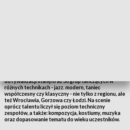
Ta
Pasja, młodość, wdzięk i energia. W bydgoskiej
Adrii odbyły się Ogólnopolskie Konfrontacje
Zespołów Tanecznych Jurorzy mieli trudne zadanie,
do rywalizacji stanęło aż 30 grup tańczących w
różnych technikach - jazz. modern, taniec
współczesny czy klasyczny - nie tylko z regionu, ale
też Wrocławia, Gorzowa czy Łodzi. Na scenie
oprócz talentu liczył się poziom techniczny
zespołów, a także: kompozycja, kostiumy, muzyka
oraz dopasowanie tematu do wieku uczestników.