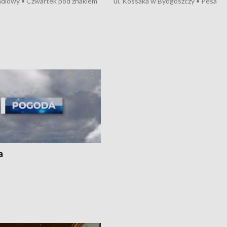
ndlowy • Czwartek pod znakiem
ul. Kossaka w Bydgoszczy • Pesa
burz • Dobre prognozy dla
wyprodukuje nowoczesne,
 – rolnicy mogą liczyć na
energooszczędne pociągi dla Polregi
lony • Akcja porodowa na trasie
Zmiany w przepisach o pomocy
uń – pomógł policyjny patrol •
społecznej • Przed nami 10. jubileu
my na kolejną odsłonę programu
Festiwal Wisły
ato”
a