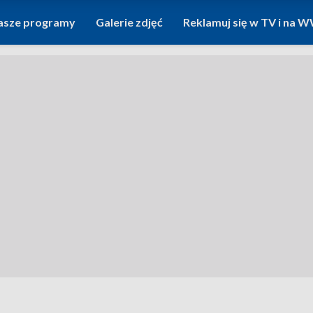
asze programy
Galerie zdjęć
Reklamuj się w TV i na