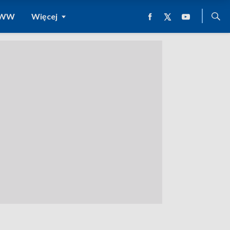
 WWW
Więcej