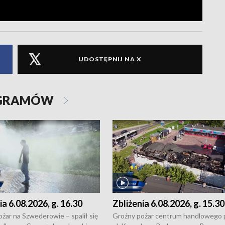
UDOSTĘPNIJ NA X
OGRAMÓW
ia 6.08.2026, g. 16.30
Zbliżenia 6.08.2026, g. 15.30
żar na Szwederowie – spalił się
Groźny pożar centrum handlowego 