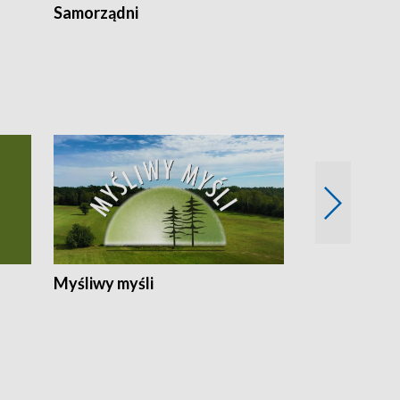
Samorządni
Wspólna sp
Myśliwy myśli
Spotkania z 