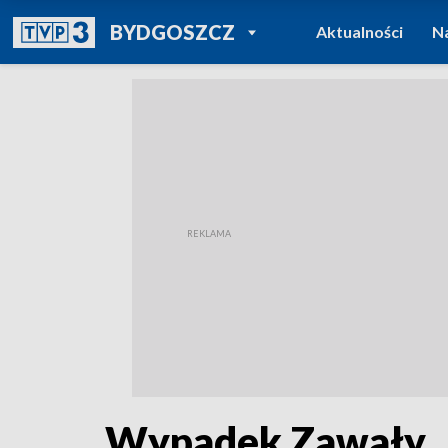
POWRÓT DO
BYDGOSZCZ
Aktualności
N
TVP REGIONY
Wypadek Zawały