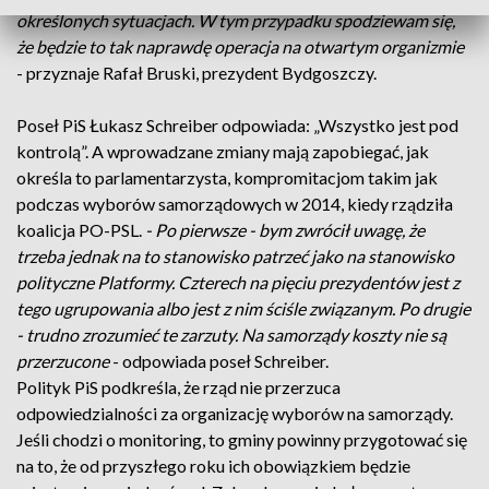
określonych sytuacjach. W tym przypadku spodziewam się,
że będzie to tak naprawdę operacja na otwartym organizmie
- przyznaje Rafał Bruski, prezydent Bydgoszczy.
Poseł PiS Łukasz Schreiber odpowiada: „Wszystko jest pod
kontrolą”. A wprowadzane zmiany mają zapobiegać, jak
określa to parlamentarzysta, kompromitacjom takim jak
podczas wyborów samorządowych w 2014, kiedy rządziła
koalicja PO-PSL.
- Po pierwsze - bym zwrócił uwagę, że
trzeba jednak na to stanowisko patrzeć jako na stanowisko
polityczne Platformy. Czterech na pięciu prezydentów jest z
tego ugrupowania albo jest z nim ściśle związanym. Po drugie
- trudno zrozumieć te zarzuty. Na samorządy koszty nie są
przerzucone
- odpowiada poseł Schreiber.
Polityk PiS podkreśla, że rząd nie przerzuca
odpowiedzialności za organizację wyborów na samorządy.
Jeśli chodzi o monitoring, to gminy powinny przygotować się
na to, że od przyszłego roku ich obowiązkiem będzie