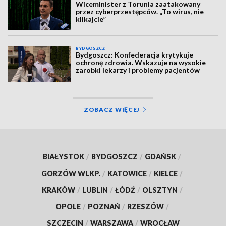
Wiceminister z Torunia zaatakowany
przez cyberprzestępców. „To wirus, nie
klikajcie”
BYDGOSZCZ
Bydgoszcz: Konfederacja krytykuje
ochronę zdrowia. Wskazuje na wysokie
zarobki lekarzy i problemy pacjentów
ZOBACZ WIĘCEJ
BIAŁYSTOK
/
BYDGOSZCZ
/
GDAŃSK
/
GORZÓW WLKP.
/
KATOWICE
/
KIELCE
/
KRAKÓW
/
LUBLIN
/
ŁÓDŹ
/
OLSZTYN
/
OPOLE
/
POZNAŃ
/
RZESZÓW
/
SZCZECIN
/
WARSZAWA
/
WROCŁAW