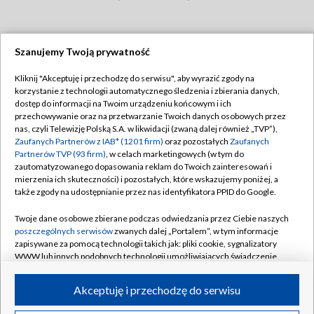
Szanujemy Twoją prywatność
Dołącz do nas:
Kliknij "Akceptuję i przechodzę do serwisu", aby wyrazić zgody na
korzystanie z technologii automatycznego śledzenia i zbierania danych,
TVP
dostęp do informacji na Twoim urządzeniu końcowym i ich
Abonament TVP
przechowywanie oraz na przetwarzanie Twoich danych osobowych przez
Regulamin TVP
nas, czyli Telewizję Polską S.A. w likwidacji (zwaną dalej również „TVP”),
Emisja w TVP
Polityka prywatności
Zaufanych Partnerów z IAB* (1201 firm)
oraz pozostałych
Zaufanych
Partnerów TVP (93 firm)
, w celach marketingowych (w tym do
Centrum informacji TVP
Moje zgody
zautomatyzowanego dopasowania reklam do Twoich zainteresowań i
mierzenia ich skuteczności) i pozostałych, które wskazujemy poniżej, a
Naziemna Telewizja Cyfrowa
Pomoc
także zgody na udostępnianie przez nas identyfikatora PPID do Google.
Sklep TVP
Biuro reklamy
Twoje dane osobowe zbierane podczas odwiedzania przez Ciebie naszych
Rada Programowa
Kontakt
poszczególnych serwisów
zwanych dalej „Portalem”, w tym informacje
zapisywane za pomocą technologii takich jak: pliki cookie, sygnalizatory
System NOS
WWW lub innych podobnych technologii umożliwiających świadczenie
dopasowanych i bezpiecznych usług, personalizację treści oraz reklam,
Informacje o nadawcy
Kanały
udostępnianie funkcji mediów społecznościowych oraz analizowanie
Akceptuję i przechodzę do serwisu
ruchu w Internecie.
Program dla prasy
©2026 Telewizja Polska S.A. w likwidacji