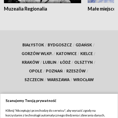
Muzealia Regionalia
Małe miejscow
BIAŁYSTOK
/
BYDGOSZCZ
/
GDAŃSK
/
GORZÓW WLKP.
/
KATOWICE
/
KIELCE
/
KRAKÓW
/
LUBLIN
/
ŁÓDŹ
/
OLSZTYN
/
OPOLE
/
POZNAŃ
/
RZESZÓW
/
SZCZECIN
/
WARSZAWA
/
WROCŁAW
Szanujemy Twoją prywatność
Dołącz do nas:
Kliknij "Akceptuję i przechodzę do serwisu", aby wyrazić zgody na
korzystanie z technologii automatycznego śledzenia i zbierania danych,
TVP