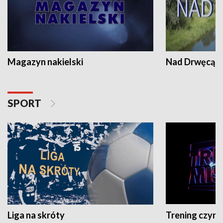
Magazyn nakielski
Nad Drwęcą
SPORT
Liga na skróty
Trening czyni 