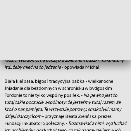
rozwiązania życiowych problemów.
- Alkoholizm. I do tego
doszła cukrzyca. Cukrzyca tak mnie zniszczyła, przez alkohol,
nie oszukujmy się. Tu nie wszyscy są alkoholikami, jak ludzie
może myślą. To wcale nieprawda. Część ludzi jest
skrzywdzona przez los
- zdradza Dariusz w Schronisku dla
Bezdomnych Mężczyzn w Bydgoszczy.
- Straciłem pracę
przez chorobę. I niestety, trzeba było się wyprowadzić z
mieszkania. Nie od razu tutaj trafiłem. Musiałem sobie jakoś
radzić. Wiadomo, na początku zbierałem puszki, makulaturę
itd., żeby mieć na to jedzenie
- opowiada Michał.
Biała kiełbasa, bigos i tradycyjna babka - wielkanocne
śniadanie dla bezdomnych w schronisku w bydgoskim
Fordonie to nie tylko wspólny posiłek.
- Na pewno jest to
tutaj takie poczucie wspólnoty: że jesteśmy tutaj razem, że
ktoś o nas pamięta. Te wszystkie potrawy, smakołyki mamy
dzięki darczyńcom
- przyznaje Beata Zielińska, prezes
Fundacji Inkubator Społeczny.
- Rozmawiać z nimi, wysłuchać
ich problemów, posłuchać tego, co tak naprawdę jest w ich