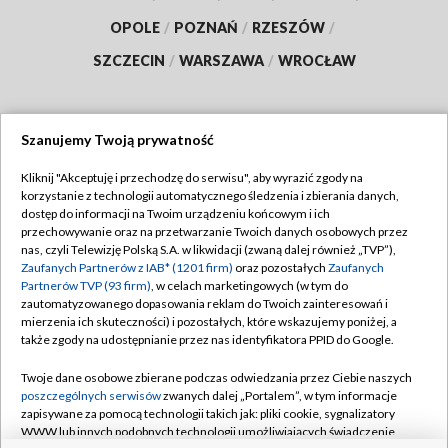
OPOLE
/
POZNAŃ
/
RZESZÓW
/
SZCZECIN
/
WARSZAWA
/
WROCŁAW
Szanujemy Twoją prywatność
Dołącz do nas:
Kliknij "Akceptuję i przechodzę do serwisu", aby wyrazić zgody na
korzystanie z technologii automatycznego śledzenia i zbierania danych,
TVP
dostęp do informacji na Twoim urządzeniu końcowym i ich
Abonament TVP
przechowywanie oraz na przetwarzanie Twoich danych osobowych przez
Regulamin TVP
nas, czyli Telewizję Polską S.A. w likwidacji (zwaną dalej również „TVP”),
Emisja w TVP
Polityka prywatności
Zaufanych Partnerów z IAB* (1201 firm)
oraz pozostałych
Zaufanych
Partnerów TVP (93 firm)
, w celach marketingowych (w tym do
Centrum informacji TVP
Moje zgody
zautomatyzowanego dopasowania reklam do Twoich zainteresowań i
mierzenia ich skuteczności) i pozostałych, które wskazujemy poniżej, a
Naziemna Telewizja Cyfrowa
Pomoc
także zgody na udostępnianie przez nas identyfikatora PPID do Google.
Sklep TVP
Biuro reklamy
Twoje dane osobowe zbierane podczas odwiedzania przez Ciebie naszych
Rada Programowa
Kontakt
poszczególnych serwisów
zwanych dalej „Portalem”, w tym informacje
zapisywane za pomocą technologii takich jak: pliki cookie, sygnalizatory
System NOS
WWW lub innych podobnych technologii umożliwiających świadczenie