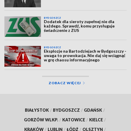
BYDGOSZCZ
Dodatek dla sieroty zupełnej nie dla
każdego. Sprawdź, komu przysługuje
świadczenie z ZUS
BYDGOSZCZ
Eksplozje na Bartodziejach w Bydgoszczy -
uwaga to prowokacja. Nie daj się wciągnąć
w grę chaosu informacyjnego
ZOBACZ WIĘCEJ
BIAŁYSTOK
/
BYDGOSZCZ
/
GDAŃSK
/
GORZÓW WLKP.
/
KATOWICE
/
KIELCE
/
KRAKÓW
/
LUBLIN
/
ŁÓDŹ
/
OLSZTYN
/