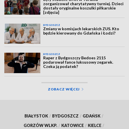
zorganizował charytatywny turniej. Dzieci
dostały oryginalne koszulki piłkarskie
[zdjęcia]
BYDGOSZCZ
Zmiany w komisjach lekarskich ZUS. Kto
będzie kierowany do Gdańska i Łodzi?
BYDGOSZCZ
Raper z Bydgoszczy Bedoes 2115
podarował fance luksusowy zegarek.
Czeka ją podatek?
ZOBACZ WIĘCEJ
BIAŁYSTOK
/
BYDGOSZCZ
/
GDAŃSK
/
GORZÓW WLKP.
/
KATOWICE
/
KIELCE
/