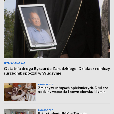
BYDGOSZCZ
Ostatnia droga Ryszarda Zarudzkiego. Działacz rolniczy
i urzędnik spoczął w Wudzynie
BYDGOSZCZ
Zmiany w usługach opiekuńczych. Dłuższe
godziny wsparcia i nowe obowiązki gmin
BYDGOSZCZ
Były student UMK w Toruniu