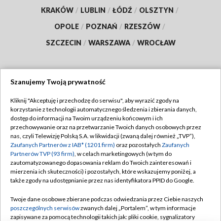
KRAKÓW
/
LUBLIN
/
ŁÓDŹ
/
OLSZTYN
/
OPOLE
/
POZNAŃ
/
RZESZÓW
/
SZCZECIN
/
WARSZAWA
/
WROCŁAW
Szanujemy Twoją prywatność
Dołącz do nas:
Kliknij "Akceptuję i przechodzę do serwisu", aby wyrazić zgody na
korzystanie z technologii automatycznego śledzenia i zbierania danych,
TVP
dostęp do informacji na Twoim urządzeniu końcowym i ich
Abonament TVP
przechowywanie oraz na przetwarzanie Twoich danych osobowych przez
Regulamin TVP
nas, czyli Telewizję Polską S.A. w likwidacji (zwaną dalej również „TVP”),
Emisja w TVP
Polityka prywatności
Zaufanych Partnerów z IAB* (1201 firm)
oraz pozostałych
Zaufanych
Partnerów TVP (93 firm)
, w celach marketingowych (w tym do
Centrum informacji TVP
Moje zgody
zautomatyzowanego dopasowania reklam do Twoich zainteresowań i
mierzenia ich skuteczności) i pozostałych, które wskazujemy poniżej, a
Naziemna Telewizja Cyfrowa
Pomoc
także zgody na udostępnianie przez nas identyfikatora PPID do Google.
Sklep TVP
Biuro reklamy
Twoje dane osobowe zbierane podczas odwiedzania przez Ciebie naszych
Rada Programowa
Kontakt
poszczególnych serwisów
zwanych dalej „Portalem”, w tym informacje
zapisywane za pomocą technologii takich jak: pliki cookie, sygnalizatory