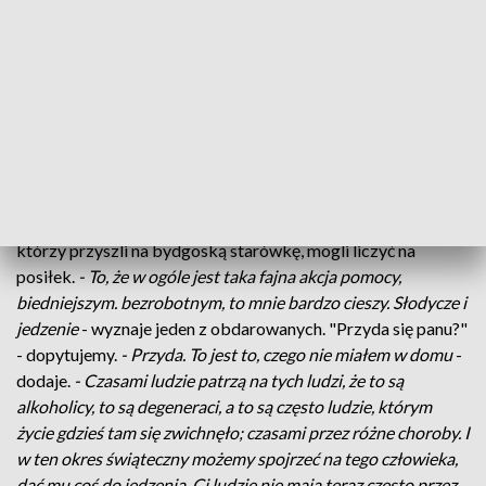
nadmiarem świątecznego jedzenia.
- Trzeba być człowiekiem
dla drugiego człowieka. Trzeba sobie pomagać. Ja uważam, że
dobro zawsze wraca, prędzej czy później
- przekonuje
rozmówczyni
- Dzisiaj mamy kawałek ciasta, sałatkę, trochę
takich gotowych rzeczy jak czekolady, mleko, mąka. Takie
zwykłe rzeczy też
- wylicza inny ofiarodawca.
Bigos, słodycze i produkty z długim terminem ważności.
Dzięki akcji "Ciepło serca w słoiku" wszyscy potrzebujący,
którzy przyszli na bydgoską starówkę, mogli liczyć na
posiłek.
- To, że w ogóle jest taka fajna akcja pomocy,
biedniejszym. bezrobotnym, to mnie bardzo cieszy. Słodycze i
jedzenie
- wyznaje jeden z obdarowanych. "Przyda się panu?"
- dopytujemy.
- Przyda. To jest to, czego nie miałem w domu
-
dodaje.
- Czasami ludzie patrzą na tych ludzi, że to są
alkoholicy, to są degeneraci, a to są często ludzie, którym
życie gdzieś tam się zwichnęło; czasami przez różne choroby. I
w ten okres świąteczny możemy spojrzeć na tego człowieka,
dać mu coś do jedzenia. Ci ludzie nie mają teraz często przez