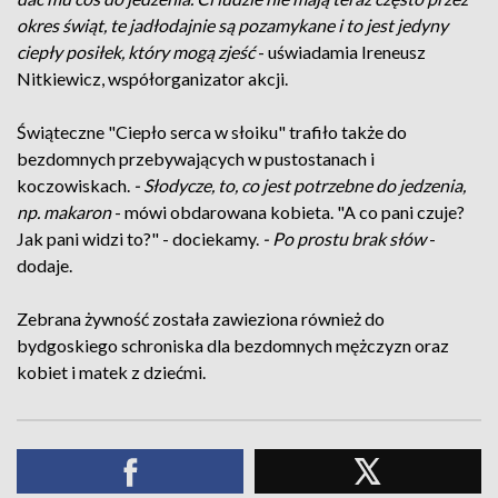
okres świąt, te jadłodajnie są pozamykane i to jest jedyny
ciepły posiłek, który mogą zjeść
- uświadamia Ireneusz
Nitkiewicz, współorganizator akcji.
Świąteczne "Ciepło serca w słoiku" trafiło także do
bezdomnych przebywających w pustostanach i
koczowiskach.
- Słodycze, to, co jest potrzebne do jedzenia,
np. makaron
- mówi obdarowana kobieta. "A co pani czuje?
Jak pani widzi to?" - dociekamy.
- Po prostu brak słów
-
dodaje.
Zebrana żywność została zawieziona również do
bydgoskiego schroniska dla bezdomnych mężczyzn oraz
kobiet i matek z dziećmi.