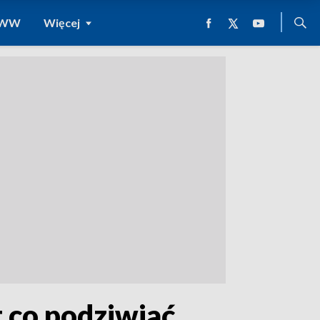
 WWW
Więcej
 co podziwiać