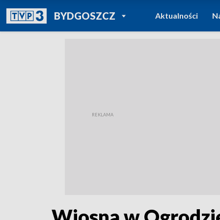
POWRÓT DO
BYDGOSZCZ
Aktualności
N
TVP REGIONY
Wiosna w Ogrodzie