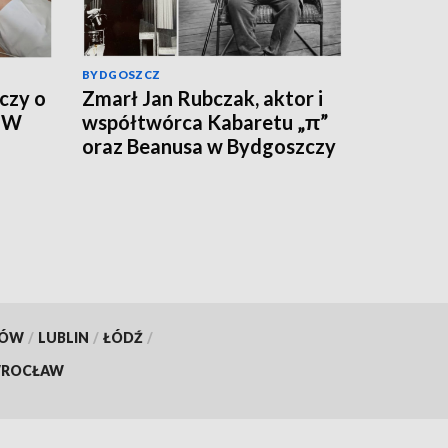
BYDGOSZCZ
czy o
Zmarł Jan Rubczak, aktor i
. W
współtwórca Kabaretu „π”
oraz Beanusa w Bydgoszczy
ywny
KÓW
/
LUBLIN
/
ŁÓDŹ
/
ROCŁAW