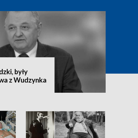
zki, były
ctwa z Wudzynka