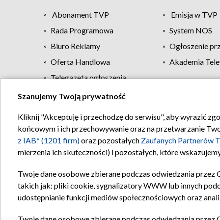
Abonament TVP
Emisja w TVP
Rada Programowa
System NOS
Biuro Reklamy
Ogłoszenie pr
Oferta Handlowa
Akademia Tele
Telegazeta ogłoszenia
Szanujemy Twoją prywatność
Regulamin TVP
Kliknij "Akceptuję i przechodzę do serwisu", aby wyrazić zg
końcowym i ich przechowywanie oraz na przetwarzanie Twoich
z IAB* (1201 firm)
oraz pozostałych
Zaufanych Partnerów T
mierzenia ich skuteczności) i pozostałych, które wskazujemy
Twoje dane osobowe zbierane podczas odwiedzania przez 
takich jak: pliki cookie, sygnalizatory WWW lub innych pod
udostępnianie funkcji mediów społecznościowych oraz anali
Twoje dane osobowe zbierane podczas odwiedzania przez 