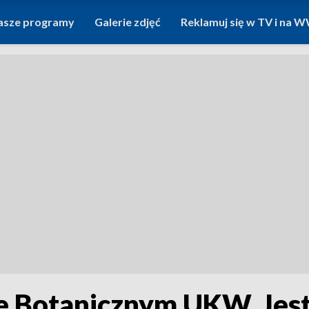
asze programy
Galerie zdjęć
Reklamuj się w TV i na
 Botanicznym UKW. Jest