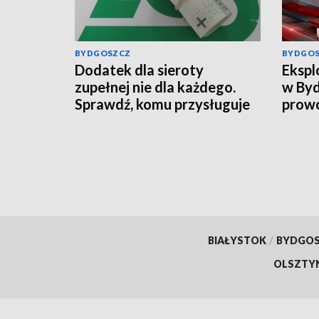
BYDGOSZCZ
BYDGO
Dodatek dla sieroty
Ekspl
zupełnej nie dla każdego.
w Byd
Sprawdź, komu przysługuje
prowo
świadczenie z ZUS
wciąg
infor
BIAŁYSTOK
/
BYDGO
OLSZTY