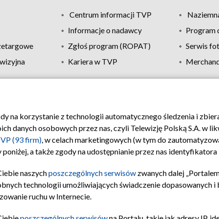
Centrum informacji TVP
Naziemna
Informacje o nadawcy
Program d
zetargowe
Zgłoś program (ROPAT)
Serwis fo
wizyjna
Kariera w TVP
Merchandi
Polityka prywatności
Moje zgody
Pomoc
Biuro re
ody na korzystanie z technologii automatycznego śledzenia i zbie
 danych osobowych przez nas, czyli Telewizję Polską S.A. w likw
VP (93 firm)
, w celach marketingowych (w tym do zautomatyzow
 poniżej, a także zgody na udostępnianie przez nas identyfikator
Ciebie naszych
poszczególnych serwisów
zwanych dalej „Portalem
obnych technologii umożliwiających świadczenie dopasowanych i be
zowanie ruchu w Internecie.
Ciebie
poszczególnych serwisów
na Portalu, takie jak adresy IP, 