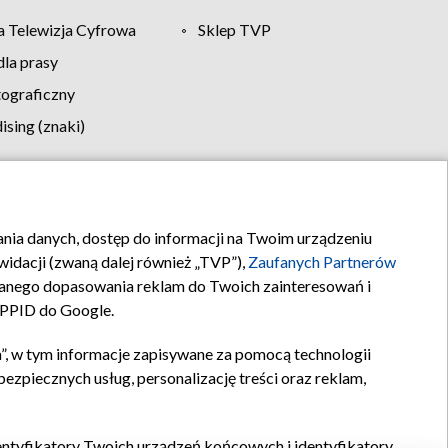
 Telewizja Cyfrowa
Sklep TVP
la prasy
tograficzny
sing (znaki)
klamy
Kontakt
rania danych, dostęp do informacji na Twoim urządzeniu
idacji (zwaną dalej również „TVP”),
Zaufanych Partnerów
anego dopasowania reklam do Twoich zainteresowań i
a PPID do Google.
”, w tym informacje zapisywane za pomocą technologii
zpiecznych usług, personalizację treści oraz reklam,
identyfikatory Twoich urządzeń końcowych i identyfikatory