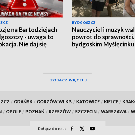
SZCZ
BYDGOSZCZ
ozje na Bartodziejach
Nauczyciel i muzyk wal
goszczy - uwaga to
powrót do sprawności
kacja. Nie daj się
bydgoskim Myślęcinku
nąć w grę chaosu
odbędzie się charytat
macyjnego
„UNIT dla Jareckiego”
ZOBACZ WIĘCEJ
SZCZ
/
GDAŃSK
/
GORZÓW WLKP.
/
KATOWICE
/
KIELCE
/
KRA
N
/
OPOLE
/
POZNAŃ
/
RZESZÓW
/
SZCZECIN
/
WARSZAWA
/
W
Dołącz do nas: