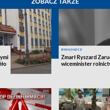
ZOBACZ TAKŻE
BYDGOSZCZ
ymi
Zmarł Ryszard Zarud
iło
wiceminister rolni