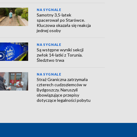
NA SYGNALE
Samotny 3,5-latek
spacerował po Starówce.
Kluczowa okazała się reakcja
jednej osoby
NA SYGNALE
Są wstępne wyniki sekcji
zwłok 14-latki z Torunia.
Śledztwo trwa
NA SYGNALE
Straż Graniczna zatrzymała
czterech cudzoziemców w
Bydgoszczy. Naruszyli
obowiązujące przepisy
dotyczące legalności pobytu