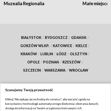
Muzealia Regionalia
Małe miejscow
BIAŁYSTOK
/
BYDGOSZCZ
/
GDAŃSK
/
GORZÓW WLKP.
/
KATOWICE
/
KIELCE
/
KRAKÓW
/
LUBLIN
/
ŁÓDŹ
/
OLSZTYN
/
OPOLE
/
POZNAŃ
/
RZESZÓW
/
SZCZECIN
/
WARSZAWA
/
WROCŁAW
Szanujemy Twoją prywatność
Dołącz do nas:
Kliknij "Akceptuję i przechodzę do serwisu", aby wyrazić zgody na
korzystanie z technologii automatycznego śledzenia i zbierania danych,
TVP
dostęp do informacji na Twoim urządzeniu końcowym i ich