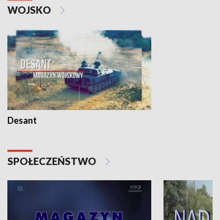
WOJSKO
Desant
SPOŁECZEŃSTWO