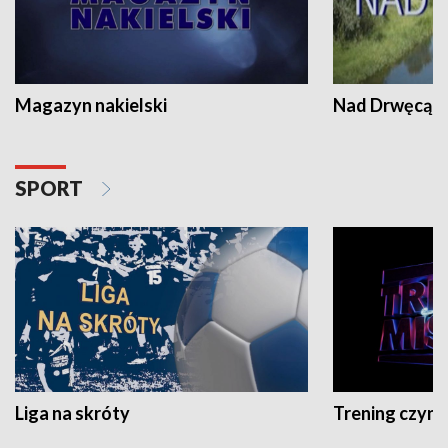
Magazyn nakielski
Nad Drwęcą
SPORT
Liga na skróty
Trening czyni 