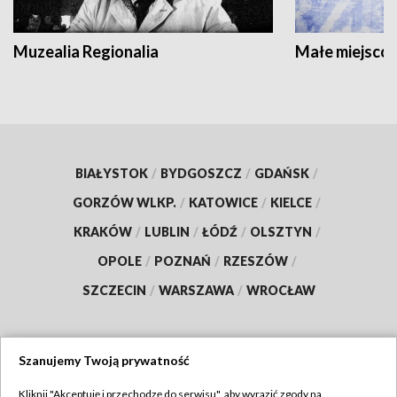
Muzealia Regionalia
Małe miejscow
BIAŁYSTOK
/
BYDGOSZCZ
/
GDAŃSK
/
GORZÓW WLKP.
/
KATOWICE
/
KIELCE
/
KRAKÓW
/
LUBLIN
/
ŁÓDŹ
/
OLSZTYN
/
OPOLE
/
POZNAŃ
/
RZESZÓW
/
SZCZECIN
/
WARSZAWA
/
WROCŁAW
Szanujemy Twoją prywatność
Dołącz do nas:
Kliknij "Akceptuję i przechodzę do serwisu", aby wyrazić zgody na