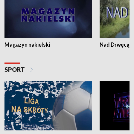
Magazyn nakielski
Nad Drwęcą
SPORT