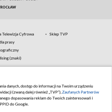
ROCŁAW
 Telewizja Cyfrowa
Sklep TVP
la prasy
tograficzny
sing (znaki)
klamy
Kontakt
rania danych, dostęp do informacji na Twoim urządzeniu
idacji (zwaną dalej również „TVP”),
Zaufanych Partnerów
anego dopasowania reklam do Twoich zainteresowań i
a PPID do Google.