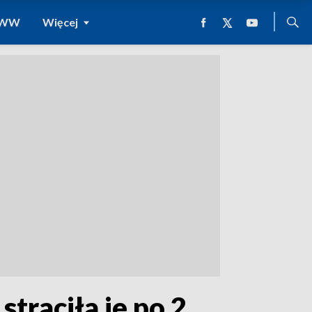
 WWW
Więcej
straciła je po 2