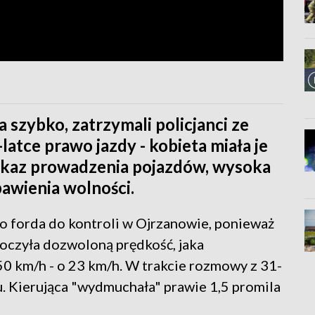
za szybko, zatrzymali policjanci ze
-latce prawo jazdy - kobieta miała je
o zakaz prowadzenia pojazdów, wysoka
bawienia wolności.
 forda do kontroli w Ojrzanowie, ponieważ
roczyła dozwoloną prędkość, jaka
50 km/h - o 23 km/h. W trakcie rozmowy z 31-
. Kierująca "wydmuchała" prawie 1,5 promila