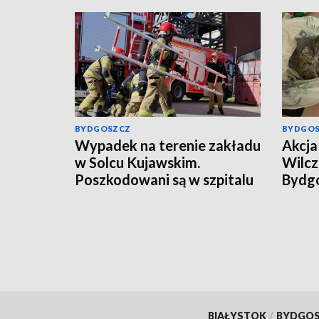
BYDGOSZCZ
BYDGO
Wypadek na terenie zakładu
Akcja 
w Solcu Kujawskim.
Wilcz
Poszkodowani są w szpitalu
Bydgo
mężcz
kilog
[wide
BIAŁYSTOK
/
BYDGO