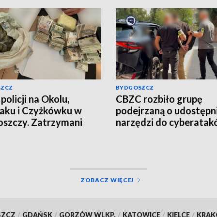
SZCZ
BYDGOSZCZ
policji na Okolu,
CBZC rozbiło grupę
aku i Czyżkówku w
podejrzaną o udostępn
szczy. Zatrzymani
narzędzi do cyberatak
yźni, przejęte
Jeden z zatrzymanych t
ramy narkotyków
do aresztu [wideo]
o, aktualizacja]
ZOBACZ WIĘCEJ
SZCZ
/
GDAŃSK
/
GORZÓW WLKP.
/
KATOWICE
/
KIELCE
/
KRA