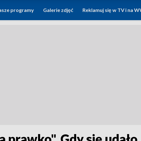
asze programy
Galerie zdjęć
Reklamuj się w TV i na
 prawko". Gdy się udało, 