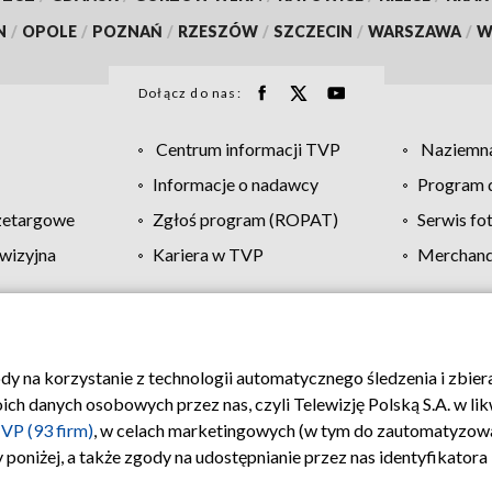
N
/
OPOLE
/
POZNAŃ
/
RZESZÓW
/
SZCZECIN
/
WARSZAWA
/
W
Dołącz do nas:
Centrum informacji TVP
Naziemna
Informacje o nadawcy
Program d
zetargowe
Zgłoś program (ROPAT)
Serwis fo
wizyjna
Kariera w TVP
Merchandi
Polityka prywatności
Moje zgody
Pomoc
Biuro re
ody na korzystanie z technologii automatycznego śledzenia i zbie
 danych osobowych przez nas, czyli Telewizję Polską S.A. w likw
VP (93 firm)
, w celach marketingowych (w tym do zautomatyzow
 poniżej, a także zgody na udostępnianie przez nas identyfikator