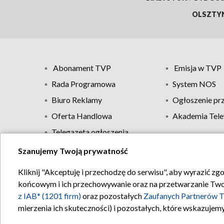
OLSZTY
Abonament TVP
Emisja w TVP
Rada Programowa
System NOS
Biuro Reklamy
Ogłoszenie pr
Oferta Handlowa
Akademia Tele
Telegazeta ogłoszenia
Szanujemy Twoją prywatność
Regulamin TVP
Kliknij "Akceptuję i przechodzę do serwisu", aby wyrazić zg
końcowym i ich przechowywanie oraz na przetwarzanie Twoich
z IAB* (1201 firm)
oraz pozostałych
Zaufanych Partnerów T
mierzenia ich skuteczności) i pozostałych, które wskazujemy