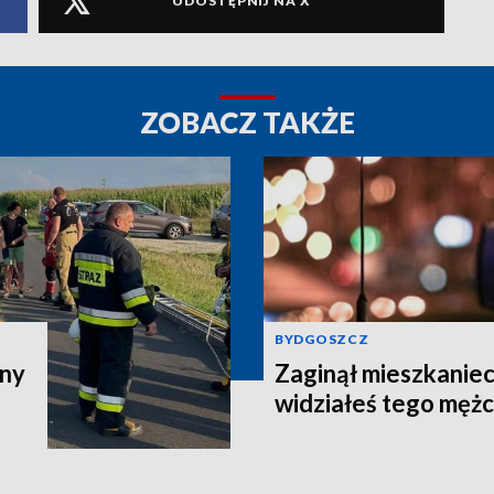
UDOSTĘPNIJ NA X
ZOBACZ TAKŻE
BYDGOSZCZ
zny
Zaginął mieszkaniec
widziałeś tego męż