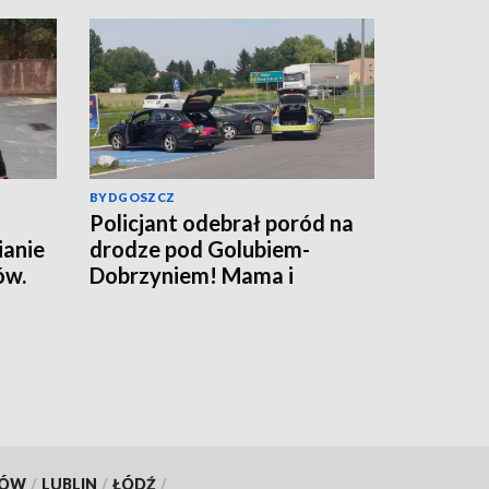
BYDGOSZCZ
Policjant odebrał poród na
ianie
drodze pod Golubiem-
ów.
Dobrzyniem! Mama i
rafił
noworodek czują się dobrze
[wideo]
KÓW
/
LUBLIN
/
ŁÓDŹ
/