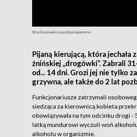
Straciła prawko za jazdę po pijanemu
Pijaną kierującą, która jechała 
żnińskiej „drogówki”. Zabrali 31
od... 14 dni. Grozi jej nie tylk
grzywna, ale także do 2 lat poz
Funkcjonariusze zatrzymali osobowego
siedząca za kierownicą kobieta przek
obowiązywała na tym odcinku drogi - 
latką mundurowi wyczuli woń alkoholu
alkoholu w organizmie.