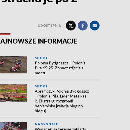
UDOSTĘPNIJ:
AJNOWSZE INFORMACJE
SPORT
Polonia Bydgoszcz – Polonia
Piła 65:25. Zobacz zdjęcia z
meczu
SPORT
Abramczyk Polonia Bydgoszcz
- Polonia Piła. Lider Metalkas
2. Ekstraligi rozgromił
beniaminka [relacja bieg po
biegu]
NA SYGNALE
Wypadek na terenie zakładu