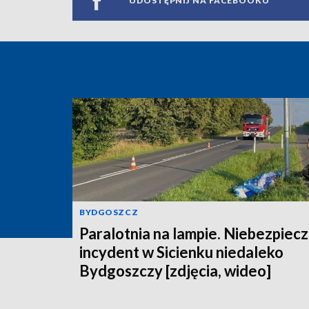
UDOSTĘPNIJ NA FACEBOOKU
BYDGOSZCZ
Paralotnia na lampie. Niebezpiec
incydent w Sicienku niedaleko
Bydgoszczy [zdjęcia, wideo]