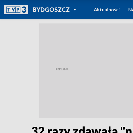
POWRÓT DO
BYDGOSZCZ
Aktualności
N
TVP REGIONY
32 razy zdawała "na