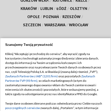
GORZÓW WLKP.
/
KATOWICE
/
KIELCE
/
KRAKÓW
/
LUBLIN
/
ŁÓDŹ
/
OLSZTYN
/
OPOLE
/
POZNAŃ
/
RZESZÓW
/
SZCZECIN
/
WARSZAWA
/
WROCŁAW
Szanujemy Twoją prywatność
Dołącz do nas:
Kliknij "Akceptuję i przechodzę do serwisu", aby wyrazić zgody na
korzystanie z technologii automatycznego śledzenia i zbierania danych,
TVP
dostęp do informacji na Twoim urządzeniu końcowym i ich
Abonament TVP
przechowywanie oraz na przetwarzanie Twoich danych osobowych przez
Regulamin TVP
nas, czyli Telewizję Polską S.A. w likwidacji (zwaną dalej również „TVP”),
Emisja w TVP
Polityka prywatności
Zaufanych Partnerów z IAB* (1201 firm)
oraz pozostałych
Zaufanych
Partnerów TVP (93 firm)
, w celach marketingowych (w tym do
Centrum informacji TVP
Moje zgody
zautomatyzowanego dopasowania reklam do Twoich zainteresowań i
mierzenia ich skuteczności) i pozostałych, które wskazujemy poniżej, a
Naziemna Telewizja Cyfrowa
Pomoc
także zgody na udostępnianie przez nas identyfikatora PPID do Google.
Sklep TVP
Biuro reklamy
Twoje dane osobowe zbierane podczas odwiedzania przez Ciebie naszych
Rada Programowa
Kontakt
poszczególnych serwisów
zwanych dalej „Portalem”, w tym informacje