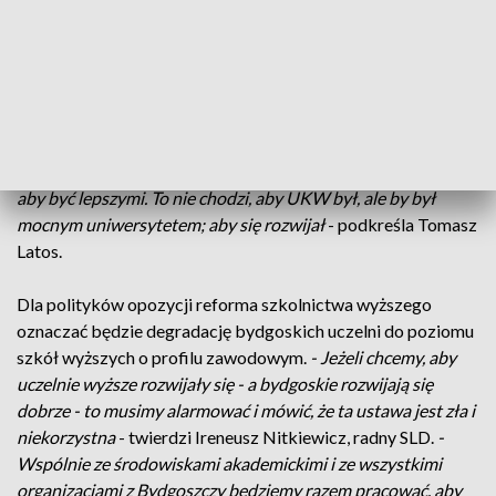
Zawodowego „Solidarność-Oświata”.
Poseł PiS Tomasz Latos odpowiada, że należy wzmacniać
lokalne uczelnie, ale też pamiętać, że reforma ma być
bodźcem do zmian, czyli do rozwoju potencjału naukowego i
poziomu nauczania.
- Musimy robić wszystko, aby równać w
górę; aby szukać takiego potencjału we własnych uczelniach;
aby być lepszymi. To nie chodzi, aby UKW był, ale by był
mocnym uniwersytetem; aby się rozwijał
- podkreśla Tomasz
Latos.
Dla polityków opozycji reforma szkolnictwa wyższego
oznaczać będzie degradację bydgoskich uczelni do poziomu
szkół wyższych o profilu zawodowym.
- Jeżeli chcemy, aby
uczelnie wyższe rozwijały się - a bydgoskie rozwijają się
dobrze - to musimy alarmować i mówić, że ta ustawa jest zła i
niekorzystna
- twierdzi Ireneusz Nitkiewicz, radny SLD.
-
Wspólnie ze środowiskami akademickimi i ze wszystkimi
organizacjami z Bydgoszczy będziemy razem pracować, aby