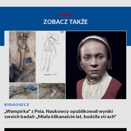
ZOBACZ TAKŻE
BYDGOSZCZ
„Wampirka" z Pnia. Naukowcy opublikowali wyniki
swoich badań: „Miała kilkanaście lat, budziła strach"