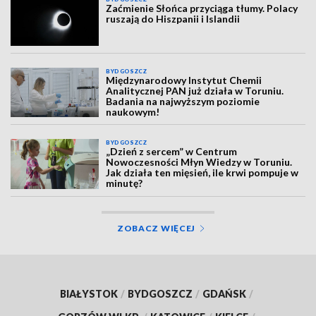
Zaćmienie Słońca przyciąga tłumy. Polacy
ruszają do Hiszpanii i Islandii
BYDGOSZCZ
Międzynarodowy Instytut Chemii
Analitycznej PAN już działa w Toruniu.
Badania na najwyższym poziomie
naukowym!
BYDGOSZCZ
„Dzień z sercem” w Centrum
Nowoczesności Młyn Wiedzy w Toruniu.
Jak działa ten mięsień, ile krwi pompuje w
minutę?
ZOBACZ WIĘCEJ
BIAŁYSTOK
/
BYDGOSZCZ
/
GDAŃSK
/