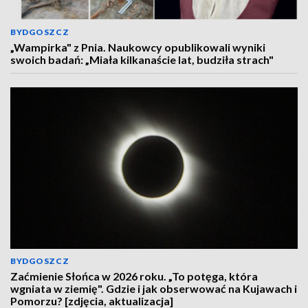
BYDGOSZCZ
„Wampirka" z Pnia. Naukowcy opublikowali wyniki
swoich badań: „Miała kilkanaście lat, budziła strach"
BYDGOSZCZ
Zaćmienie Słońca w 2026 roku. „To potęga, która
wgniata w ziemię". Gdzie i jak obserwować na Kujawach i
Pomorzu? [zdjęcia, aktualizacja]