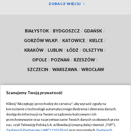
ZOBACZ WIĘCEJ
BIAŁYSTOK
/
BYDGOSZCZ
/
GDAŃSK
/
GORZÓW WLKP.
/
KATOWICE
/
KIELCE
/
KRAKÓW
/
LUBLIN
/
ŁÓDŹ
/
OLSZTYN
/
OPOLE
/
POZNAŃ
/
RZESZÓW
/
SZCZECIN
/
WARSZAWA
/
WROCŁAW
Szanujemy Twoją prywatność
Dołącz do nas:
Kliknij "Akceptuję i przechodzę do serwisu", aby wyrazić zgody na
korzystanie z technologii automatycznego śledzenia i zbierania danych,
TVP
dostęp do informacji na Twoim urządzeniu końcowym i ich
Abonament TVP
przechowywanie oraz na przetwarzanie Twoich danych osobowych przez
Regulamin TVP
nas, czyli Telewizję Polską S.A. w likwidacji (zwaną dalej również „TVP”),
Emisja w TVP
Polityka prywatności
Zaufanych Partnerów z IAB* (1201 firm)
oraz pozostałych
Zaufanych