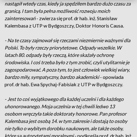
nastąpił wtedy czas, kiedy ja spędziłem bardzo dużo czasu za
granicą. I tam była pełna możliwość rozwoju moich
zainteresowań
- zwierza się prof. dr hab. inż. Stanisław
Kalembasa z UTP w Bydgoszczy, Doktor Honoris Causa.
- Na te czasy zajmował się rzeczami niezmiernie ważnymi dla
Polski. To były rzeczy priorytetowe. Odpady wszelkie. W
latach 80. odpady były rzeczą, które skażały ochronę
środowiska. I coś trzeba było z tym zrobić, czyli utylitarnie je
zagospodarować. A poza tym, to jest człowiek wielkiej wiary,
bardzo miły, sympatyczny, bardzo akademicki
- opowiada
prof. dr hab. Ewa Spychaj-Fabisiak z UTP w Bydgoszczy.
- Jest to coś wyjątkowego dla każdej uczelni i dla każdego
uhonorowanego. Moja uczelnia w tej chwili ledwo 13
osobom wręczyła takie doktoraty honorowe. Pan profesor
Kalembasa jest osobą 14. w tym zakresie i dostają to osoby
nie tylko o wybitym dorobku naukowym, ale także osoby,
które są autorytetami moralnymi
- podkreśla prof. dr hab. inż.