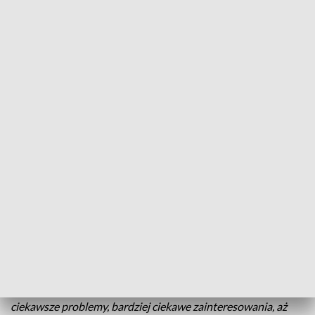
Zaszczytny tytuł dla prof. Kalembasa
W swoim dorobku naukowym ma blisko pół tysiąca
opracowań i publikacji - prof. Stanisław Kalembasa
został uhonorowany tytułem Doktora Honoris
Causa Uniwersytetu Technologiczno-
Przyrodniczego w Bydgoszczy. Profesor
Kalembasa jest autorytetem w dziedzinie
współczesnej chemii rolnej i gleboznawstwa.
- Po prostu rozpoczęło się od hobby. Chemia zawsze była dla
mnie jakąś taką dziedziną. A później im głębiej, tym bardziej
ciekawsze problemy, bardziej ciekawe zainteresowania, aż