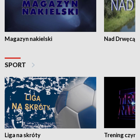
Magazyn nakielski
Nad Drwęcą
SPORT
Liga na skróty
Trening czyni 