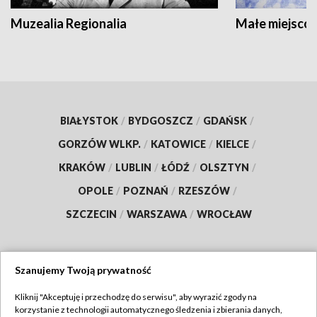
Muzealia Regionalia
Małe miejscow
BIAŁYSTOK
/
BYDGOSZCZ
/
GDAŃSK
/
GORZÓW WLKP.
/
KATOWICE
/
KIELCE
/
KRAKÓW
/
LUBLIN
/
ŁÓDŹ
/
OLSZTYN
/
OPOLE
/
POZNAŃ
/
RZESZÓW
/
SZCZECIN
/
WARSZAWA
/
WROCŁAW
Szanujemy Twoją prywatność
Dołącz do nas:
Kliknij "Akceptuję i przechodzę do serwisu", aby wyrazić zgody na
korzystanie z technologii automatycznego śledzenia i zbierania danych,
TVP