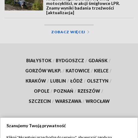
motocykliści, w akcji śmigłowce LPR.
Znamy wyniki badania trzeźwości
[aktualizacja]
ZOBACZ WIĘCEJ
BIAŁYSTOK
/
BYDGOSZCZ
/
GDAŃSK
/
GORZÓW WLKP.
/
KATOWICE
/
KIELCE
/
KRAKÓW
/
LUBLIN
/
ŁÓDŹ
/
OLSZTYN
/
OPOLE
/
POZNAŃ
/
RZESZÓW
/
SZCZECIN
/
WARSZAWA
/
WROCŁAW
Szanujemy Twoją prywatność
Dołącz do nas:
Kliknij "Akceptuję i przechodzę do serwisu", aby wyrazić zgody na