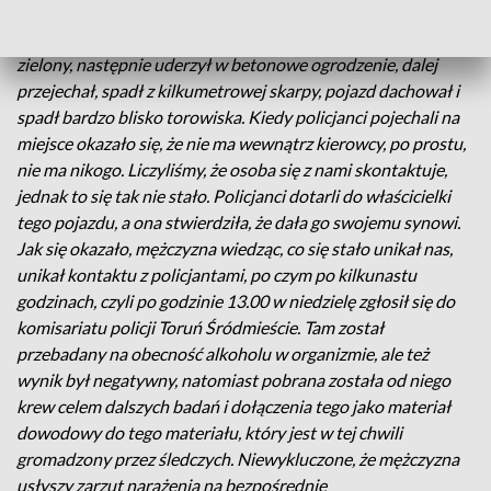
włączając się na rondo, zamiast pojechać w prawą stronę, tak
jak wskazuje ruch pojechał na wprost. Tam wjechał w teren
zielony, następnie uderzył w betonowe ogrodzenie, dalej
przejechał, spadł z kilkumetrowej skarpy, pojazd dachował i
spadł bardzo blisko torowiska. Kiedy policjanci pojechali na
miejsce okazało się, że nie ma wewnątrz kierowcy, po prostu,
nie ma nikogo. Liczyliśmy, że osoba się z nami skontaktuje,
jednak to się tak nie stało. Policjanci dotarli do właścicielki
tego pojazdu, a ona stwierdziła, że dała go swojemu synowi.
Jak się okazało, mężczyzna wiedząc, co się stało unikał nas,
unikał kontaktu z policjantami, po czym po kilkunastu
godzinach, czyli po godzinie 13.00 w niedzielę zgłosił się do
komisariatu policji Toruń Śródmieście. Tam został
przebadany na obecność alkoholu w organizmie, ale też
wynik był negatywny, natomiast pobrana została od niego
krew celem dalszych badań i dołączenia tego jako materiał
dowodowy do tego materiału, który jest w tej chwili
gromadzony przez śledczych. Niewykluczone, że mężczyzna
usłyszy zarzut narażenia na bezpośrednie