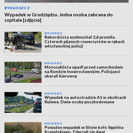
BYDGOSZCZ
Wypadek w Grudziądzu. Jedna osoba zabrana do
szpitala [zdjęcia]
BYDGOSZCZ
Rekordzista wydmuchał 2,6 promila.
Czterech pijanych rowerzystów w rękach
włocławskiej policji
BYDGOSZCZ
Motocyklista upadł przed samochodem
na Rondzie Inowrocławskim. Policjanci
ukarali kierowcę
BYDGOSZCZ
Wypadek na autostradzie A1 w okolicach
Rulewa. Dwie osoby poszkodowane
BYDGOSZCZ
Poważny wypadek w Sitnie koło Sępólna
Krajeńskiego. Zderzyli się dwaj