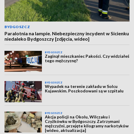
BYDGOSZCZ
Paralotnia na lampie. Niebezpieczny incydent w Sicienku
niedaleko Bydgoszczy [zdjęcia, wideo]
BYDGOSZCZ
Zaginął mieszkaniec Pakości. Czy widziałeś
tego mężczyznę?
BYDGOSZCZ
Wypadek na terenie zakładu w Solcu
Kujawskim. Poszkodowani są w szpitalu
BYDGOSZCZ
Akcja policji na Okolu, Wilczaku i
Czyżkówku w Bydgoszczy. Zatrzymani
mężczyźni, przejęte kilogramy narkotyków
[wideo, aktualizacja]