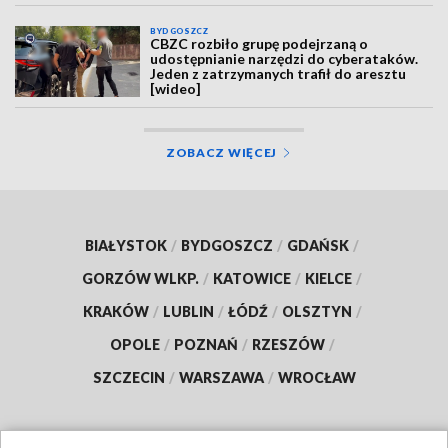
BYDGOSZCZ
CBZC rozbiło grupę podejrzaną o
udostępnianie narzędzi do cyberataków.
Jeden z zatrzymanych trafił do aresztu
[wideo]
ZOBACZ WIĘCEJ
BIAŁYSTOK
/
BYDGOSZCZ
/
GDAŃSK
/
GORZÓW WLKP.
/
KATOWICE
/
KIELCE
/
KRAKÓW
/
LUBLIN
/
ŁÓDŹ
/
OLSZTYN
/
OPOLE
/
POZNAŃ
/
RZESZÓW
/
SZCZECIN
/
WARSZAWA
/
WROCŁAW