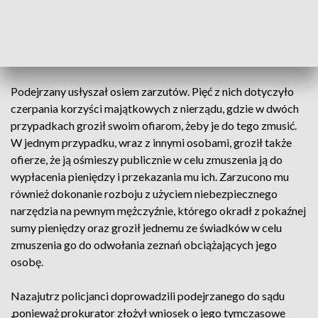
wystarczającą ilość dowodów, aby móc je przedstawić
prokuratorowi. W środę policjanci doprowadzili
zatrzymanego mężczyznę do Prokuratury Okręgowej
Toruniu. Tam prokurator przedstawił mężczyźnie zarzuty.
Podejrzany usłyszał osiem zarzutów. Pięć z nich dotyczyło
czerpania korzyści majątkowych z nierządu, gdzie w dwóch
przypadkach groził swoim ofiarom, żeby je do tego zmusić.
W jednym przypadku, wraz z innymi osobami, groził także
ofierze, że ją ośmieszy publicznie w celu zmuszenia ją do
wypłacenia pieniędzy i przekazania mu ich. Zarzucono mu
również dokonanie rozboju z użyciem niebezpiecznego
narzędzia na pewnym mężczyźnie, którego okradł z pokaźnej
sumy pieniędzy oraz groził jednemu ze świadków w celu
zmuszenia go do odwołania zeznań obciążających jego
osobę.
Nazajutrz policjanci doprowadzili podejrzanego do sądu
,ponieważ prokurator złożył wniosek o jego tymczasowe