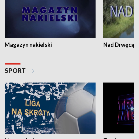
Magazyn nakielski
Nad Drwęcą
SPORT