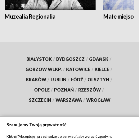
Muzealia Regionalia
Małe miejscow
BIAŁYSTOK
/
BYDGOSZCZ
/
GDAŃSK
/
GORZÓW WLKP.
/
KATOWICE
/
KIELCE
/
KRAKÓW
/
LUBLIN
/
ŁÓDŹ
/
OLSZTYN
/
OPOLE
/
POZNAŃ
/
RZESZÓW
/
SZCZECIN
/
WARSZAWA
/
WROCŁAW
Szanujemy Twoją prywatność
Dołącz do nas:
Kliknij "Akceptuję i przechodzę do serwisu", aby wyrazić zgody na