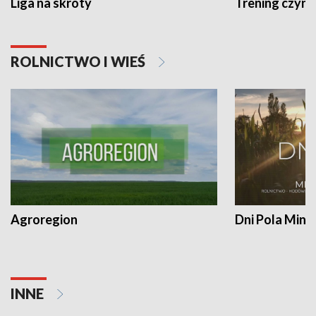
Liga na skróty
Trening czyni 
ROLNICTWO I WIEŚ
Agroregion
Dni Pola Min
INNE