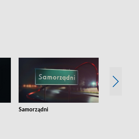
Samorządni
Wspólna sp