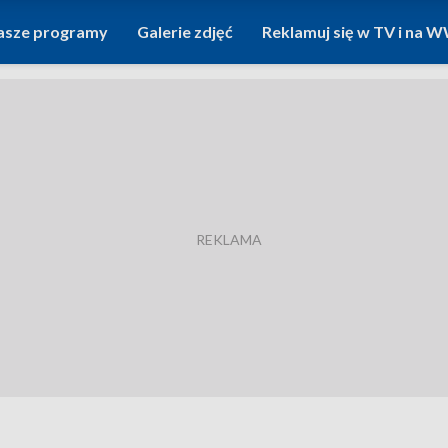
asze programy
Galerie zdjęć
Reklamuj się w TV i na