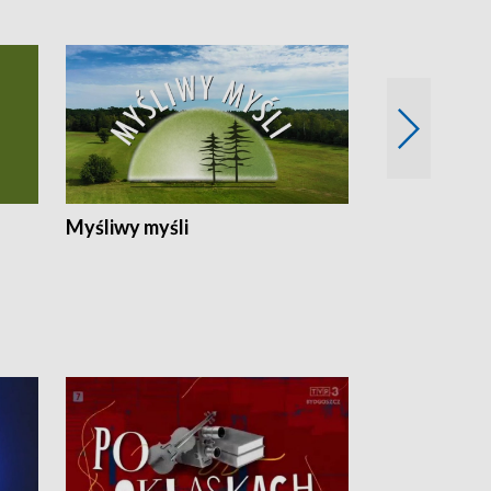
Myśliwy myśli
Spotkania z 