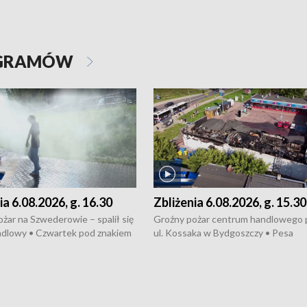
OGRAMÓW
ia 6.08.2026, g. 16.30
Zbliżenia 6.08.2026, g. 15.30
żar na Szwederowie – spalił się
Groźny pożar centrum handlowego 
ndlowy • Czwartek pod znakiem
ul. Kossaka w Bydgoszczy • Pesa
burz • Dobre prognozy dla
wyprodukuje nowoczesne,
 – rolnicy mogą liczyć na
energooszczędne pociągi dla Polregi
lony • Akcja porodowa na trasie
Zmiany w przepisach o pomocy
uń – pomógł policyjny patrol •
społecznej • Przed nami 10. jubileu
my na kolejną odsłonę programu
Festiwal Wisły