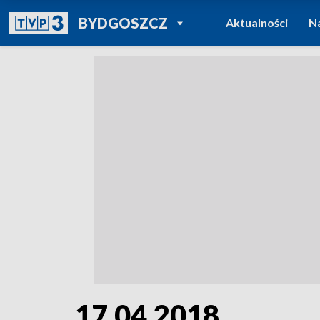
POWRÓT DO
BYDGOSZCZ
Aktualności
N
TVP REGIONY
17.04.2018