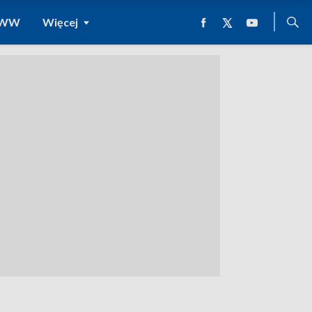
 WWW
Więcej