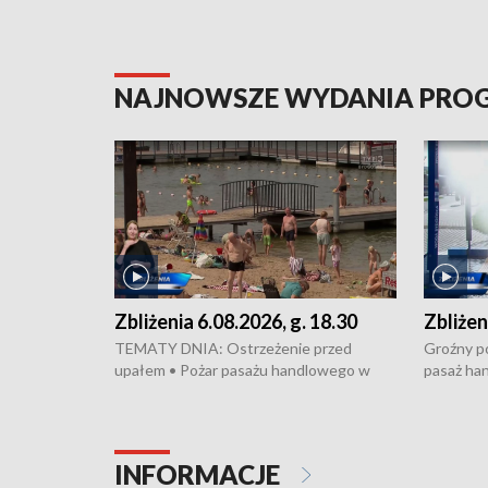
NAJNOWSZE WYDANIA PR
Zbliżenia 6.08.2026, g. 18.30
Zbliżen
TEMATY DNIA: Ostrzeżenie przed
Groźny po
upałem • Pożar pasażu handlowego w
pasaż ha
Bydgoszczy • Policja rozbiła lokalną siatkę
upałów i 
dealerską – grozi im do 12 lat więzienia •
kukurydzy
Akcja porodowa na trasie Rypin-Toruń –
wysokie p
pomógł policyjny patrol • Wyjątkowy
Rypin-Tor
INFORMACJE
projekt UMK w Toruniu
Zaprasza