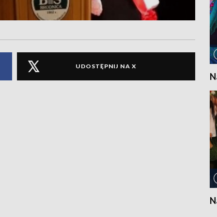
UDOSTĘPNIJ NA X
N
N