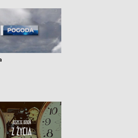
ato”
a