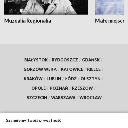
Muzealia Regionalia
Małe miejscow
BIAŁYSTOK
/
BYDGOSZCZ
/
GDAŃSK
/
GORZÓW WLKP.
/
KATOWICE
/
KIELCE
/
KRAKÓW
/
LUBLIN
/
ŁÓDŹ
/
OLSZTYN
/
OPOLE
/
POZNAŃ
/
RZESZÓW
/
SZCZECIN
/
WARSZAWA
/
WROCŁAW
Szanujemy Twoją prywatność
Dołącz do nas: