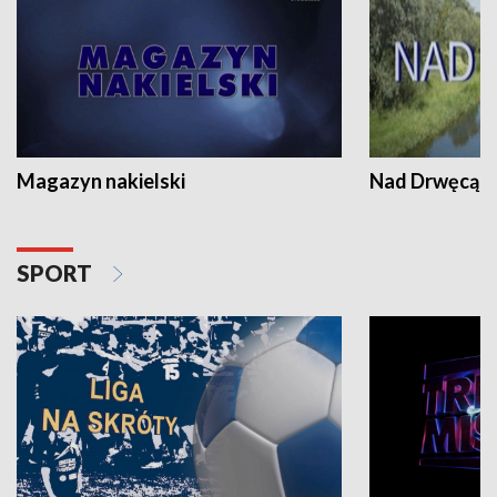
Magazyn nakielski
Nad Drwęcą
SPORT