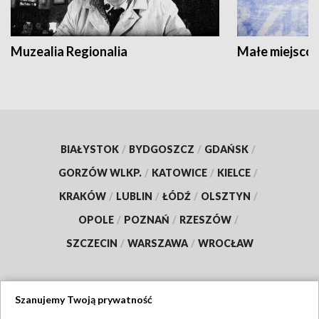
Muzealia Regionalia
Małe miejscow
BIAŁYSTOK
/
BYDGOSZCZ
/
GDAŃSK
/
GORZÓW WLKP.
/
KATOWICE
/
KIELCE
/
KRAKÓW
/
LUBLIN
/
ŁÓDŹ
/
OLSZTYN
/
OPOLE
/
POZNAŃ
/
RZESZÓW
/
SZCZECIN
/
WARSZAWA
/
WROCŁAW
Szanujemy Twoją prywatność
Dołącz do nas: