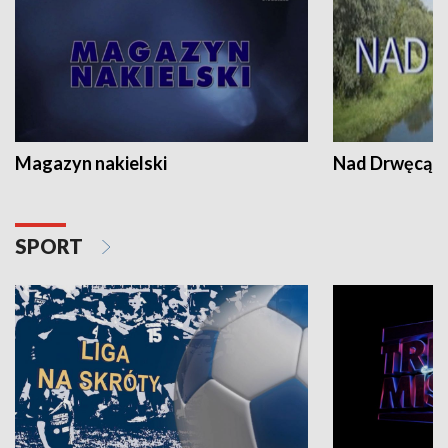
Magazyn nakielski
Nad Drwęcą
SPORT