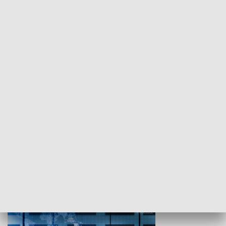
WYPOCZYNEK I REKREACJA
Studio lato
GOSPODARKA