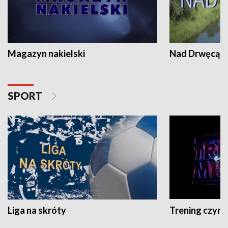
Magazyn nakielski
Nad Drwęcą
SPORT
Liga na skróty
Trening czyni 