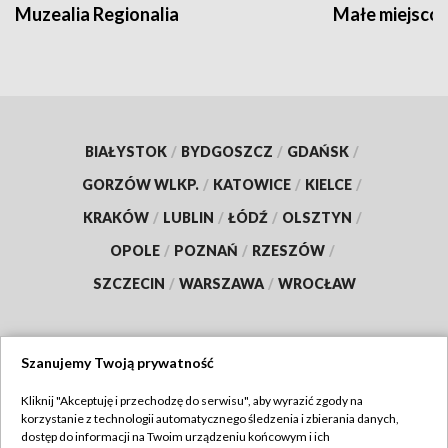
Muzealia Regionalia
Małe miejscow
BIAŁYSTOK
/
BYDGOSZCZ
/
GDAŃSK
/
GORZÓW WLKP.
/
KATOWICE
/
KIELCE
/
KRAKÓW
/
LUBLIN
/
ŁÓDŹ
/
OLSZTYN
/
OPOLE
/
POZNAŃ
/
RZESZÓW
/
SZCZECIN
/
WARSZAWA
/
WROCŁAW
Szanujemy Twoją prywatność
Dołącz do nas:
Kliknij "Akceptuję i przechodzę do serwisu", aby wyrazić zgody na
korzystanie z technologii automatycznego śledzenia i zbierania danych,
TVP
dostęp do informacji na Twoim urządzeniu końcowym i ich