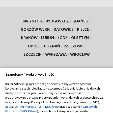
BIAŁYSTOK
/
BYDGOSZCZ
/
GDAŃSK
/
GORZÓW WLKP.
/
KATOWICE
/
KIELCE
/
KRAKÓW
/
LUBLIN
/
ŁÓDŹ
/
OLSZTYN
/
OPOLE
/
POZNAŃ
/
RZESZÓW
/
SZCZECIN
/
WARSZAWA
/
WROCŁAW
Szanujemy Twoją prywatność
Dołącz do nas:
Kliknij "Akceptuję i przechodzę do serwisu", aby wyrazić zgody na
korzystanie z technologii automatycznego śledzenia i zbierania danych,
TVP
dostęp do informacji na Twoim urządzeniu końcowym i ich
Abonament TVP
przechowywanie oraz na przetwarzanie Twoich danych osobowych przez
Regulamin TVP
nas, czyli Telewizję Polską S.A. w likwidacji (zwaną dalej również „TVP”),
Emisja w TVP
Polityka prywatności
Zaufanych Partnerów z IAB* (1201 firm)
oraz pozostałych
Zaufanych
Partnerów TVP (93 firm)
, w celach marketingowych (w tym do