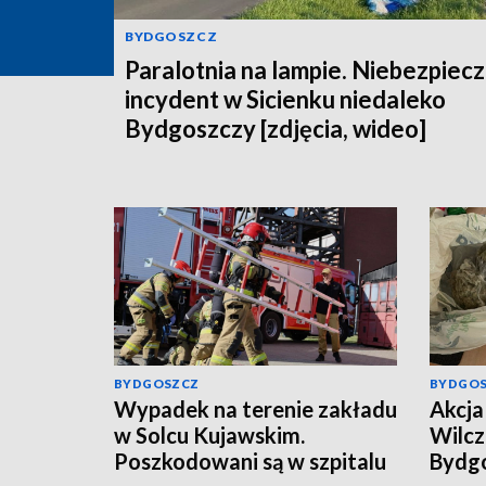
BYDGOSZCZ
Paralotnia na lampie. Niebezpiec
incydent w Sicienku niedaleko
Bydgoszczy [zdjęcia, wideo]
BYDGOSZCZ
BYDGO
Wypadek na terenie zakładu
Akcja 
w Solcu Kujawskim.
Wilcz
Poszkodowani są w szpitalu
Bydgo