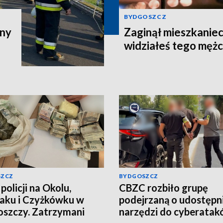
BYDGOSZCZ
zny
Zaginął mieszkaniec
widziałeś tego męż
SZCZ
BYDGOSZCZ
policji na Okolu,
CBZC rozbiło grupę
aku i Czyżkówku w
podejrzaną o udostępn
szczy. Zatrzymani
narzędzi do cyberatak