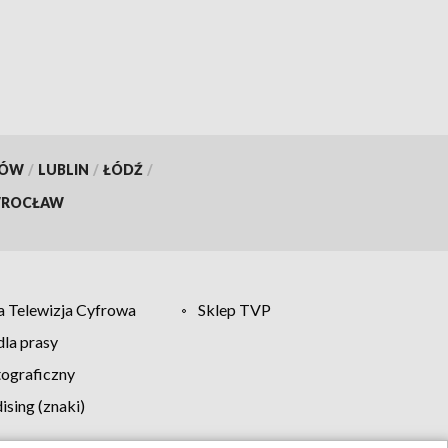
rafił
noworodek czują się dobrze
[wideo]
KÓW
/
LUBLIN
/
ŁÓDŹ
/
ROCŁAW
 Telewizja Cyfrowa
Sklep TVP
la prasy
tograficzny
sing (znaki)