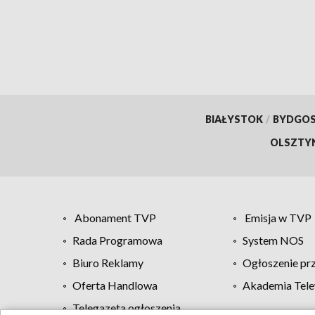
mężcz
kilog
[wide
BIAŁYSTOK
/
BYDGO
OLSZTY
Abonament TVP
Emisja w TVP
Rada Programowa
System NOS
Biuro Reklamy
Ogłoszenie pr
Oferta Handlowa
Akademia Tele
Telegazeta ogłoszenia