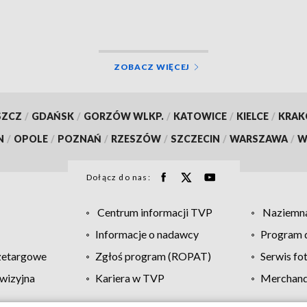
yźni, przejęte
Jeden z zatrzymanych t
ramy narkotyków
do aresztu [wideo]
o, aktualizacja]
ZOBACZ WIĘCEJ
SZCZ
/
GDAŃSK
/
GORZÓW WLKP.
/
KATOWICE
/
KIELCE
/
KRA
N
/
OPOLE
/
POZNAŃ
/
RZESZÓW
/
SZCZECIN
/
WARSZAWA
/
W
Dołącz do nas:
Centrum informacji TVP
Naziemna
Informacje o nadawcy
Program d
zetargowe
Zgłoś program (ROPAT)
Serwis fo
wizyjna
Kariera w TVP
Merchandi