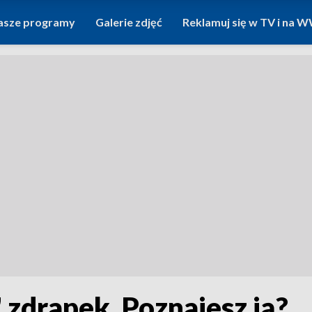
asze programy
Galerie zdjęć
Reklamuj się w TV i na
 zdrapek. Poznajesz ją?