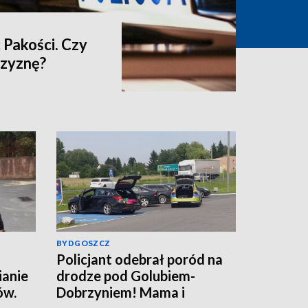
 Pakości. Czy
czyznę?
BYDGOSZCZ
Policjant odebrał poród na
ianie
drodze pod Golubiem-
ów.
Dobrzyniem! Mama i