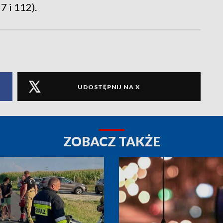
 i 112).
UDOSTĘPNIJ NA X
ZOBACZ TAKŻE