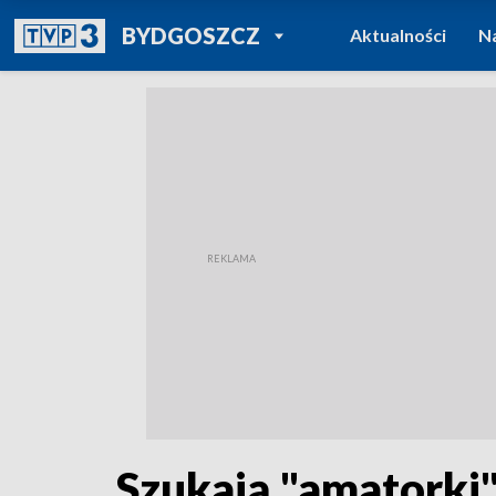
POWRÓT DO
BYDGOSZCZ
Aktualności
N
TVP REGIONY
Szukają "amatorki"