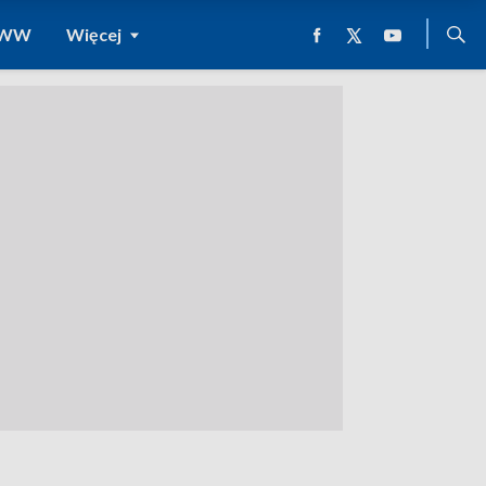
 WWW
Więcej