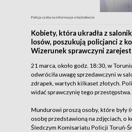
Policja czeka na informacje o tej kobiecie
Kobiety, która ukradła z saloni
losów, poszukują policjanci z k
Wizerunek sprawczyni zarejest
21 marca, około godz. 18:30, w Toruni
odwróciła uwagę sprzedawczyni w salo
zdrapek, wartych kilkaset złotych. Pol
widać sprawczynię tego przestępstwa.
Mundurowi proszą osoby, które były ś
osobę przedstawioną na zdjęciach, o
Śledczym Komisariatu Policji Toruń-Śr