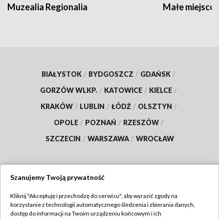
Muzealia Regionalia
Małe miejscow
BIAŁYSTOK
/
BYDGOSZCZ
/
GDAŃSK
/
GORZÓW WLKP.
/
KATOWICE
/
KIELCE
/
KRAKÓW
/
LUBLIN
/
ŁÓDŹ
/
OLSZTYN
/
OPOLE
/
POZNAŃ
/
RZESZÓW
/
SZCZECIN
/
WARSZAWA
/
WROCŁAW
Szanujemy Twoją prywatność
Dołącz do nas:
Kliknij "Akceptuję i przechodzę do serwisu", aby wyrazić zgody na
korzystanie z technologii automatycznego śledzenia i zbierania danych,
TVP
dostęp do informacji na Twoim urządzeniu końcowym i ich