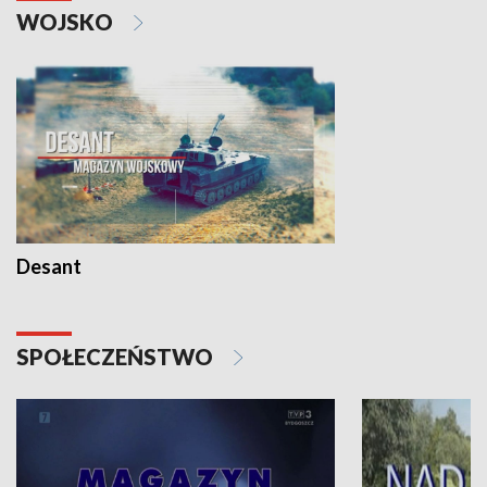
WOJSKO
Desant
SPOŁECZEŃSTWO