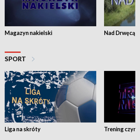
Magazyn nakielski
Nad Drwęcą
SPORT
Liga na skróty
Trening czyni 