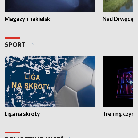
Magazyn nakielski
Nad Drwęcą
SPORT
Liga na skróty
Trening czyni 