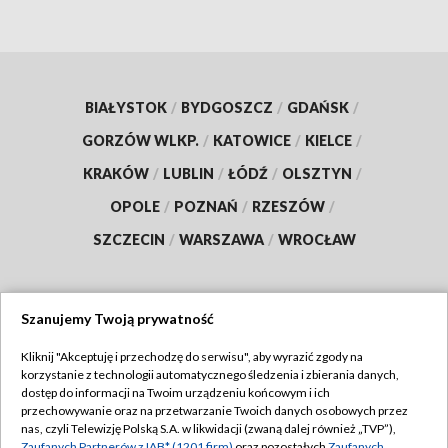
BIAŁYSTOK
/
BYDGOSZCZ
/
GDAŃSK
/
GORZÓW WLKP.
/
KATOWICE
/
KIELCE
/
KRAKÓW
/
LUBLIN
/
ŁÓDŹ
/
OLSZTYN
/
OPOLE
/
POZNAŃ
/
RZESZÓW
/
SZCZECIN
/
WARSZAWA
/
WROCŁAW
Szanujemy Twoją prywatność
Dołącz do nas:
Kliknij "Akceptuję i przechodzę do serwisu", aby wyrazić zgody na
korzystanie z technologii automatycznego śledzenia i zbierania danych,
TVP
dostęp do informacji na Twoim urządzeniu końcowym i ich
Abonament TVP
przechowywanie oraz na przetwarzanie Twoich danych osobowych przez
Regulamin TVP
nas, czyli Telewizję Polską S.A. w likwidacji (zwaną dalej również „TVP”),
Emisja w TVP
Zaufanych Partnerów z IAB* (1201 firm)
oraz pozostałych
Zaufanych