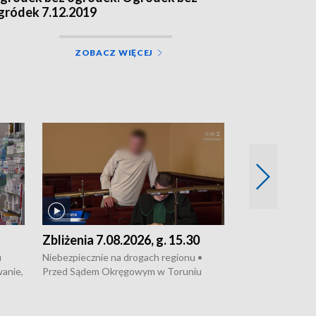
gródek 7.12.2019
ZOBACZ WIĘCEJ
Zbliżenia 7.08.2026, g. 15.30
Zbliżenia 6.0
u
Niebezpiecznie na drogach regionu •
TEMATY DNIA: O
wanie,
Przed Sądem Okręgowym w Toruniu
upałem • Pożar 
3 mln
rozpoczął się proces sprawców porwanie,
Bydgoszczy • Poli
arze
pobicie i tortur pod Grudziądzem • Apele
dealerską – grozi
o oszczędzanie wody • Ważne dla
Akcja porodowa n