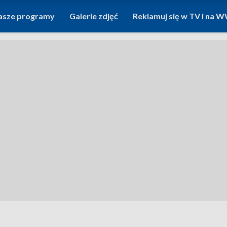
asze programy
Galerie zdjęć
Reklamuj się w TV i na