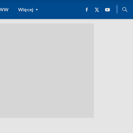
 WWW
Więcej