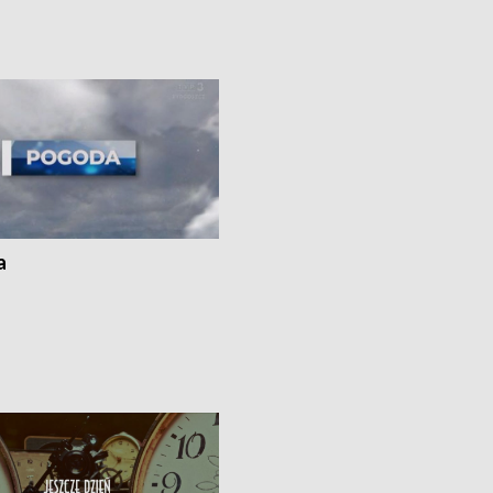
e i Festiwal Wisły w kilku
Niebezpiecznie na drogach regionu 
regionu • Problem z realizacją
Dalszy ciąg sporu o pranie na bydgo
 spaleniu apteki w Bydgoszczy •
Kapuściskach
ąg sąsiedzkiego sporu o
nie prania
a