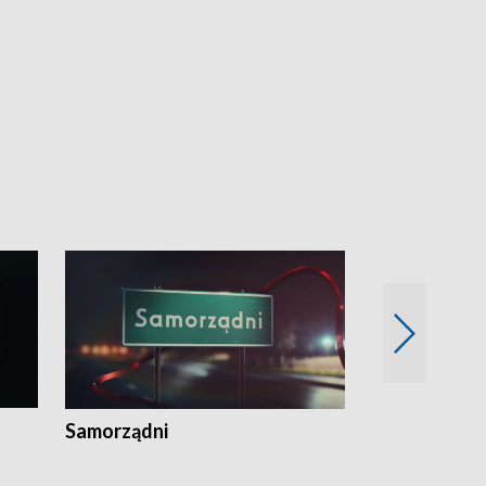
Samorządni
Wspólna sp