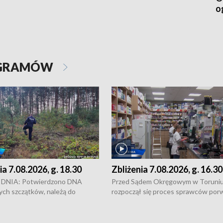
o
OGRAMÓW
ia 7.08.2026, g. 18.30
Zbliżenia 7.08.2026, g. 16.30
DNIA: Potwierdzono DNA
Przed Sądem Okręgowym w Toruni
ych szczątków, należą do
rozpoczął się proces sprawców por
j Jowity Zielińskiej • Tragiczny
pobicie i tortur pod Grudziądzem • 
c serwisowych w studni w Solcu
zł - tyle mogą wynosić straty po poż
 • Festiwal dziewięciu wzgórz
przy ul. Kossaka w Bydgoszczy •