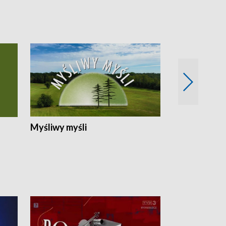
Myśliwy myśli
Spotkania z 