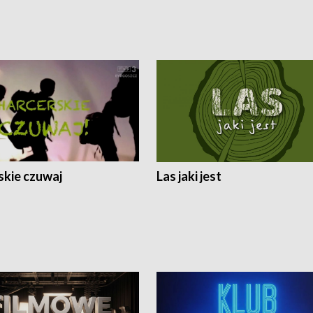
skie czuwaj
Las jaki jest