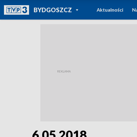
POWRÓT DO
BYDGOSZCZ
Aktualności
N
TVP REGIONY
6.05.2018