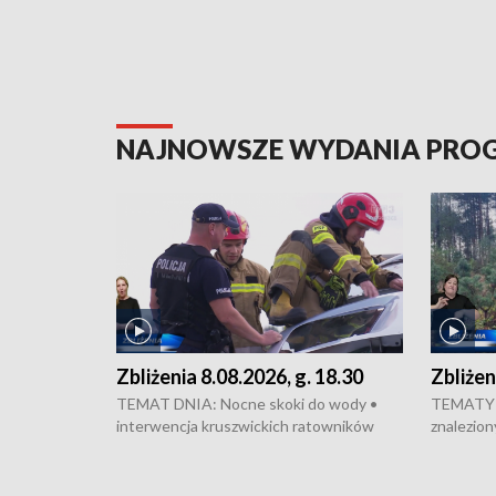
NAJNOWSZE WYDANIA PR
Zbliżenia 8.08.2026, g. 18.30
Zbliżen
TEMAT DNIA: Nocne skoki do wody •
TEMATY 
interwencja kruszwickich ratowników
znalezion
WOPR mogła zapobiec tragedii • Koniec
zaginione
prac na Rondzie Fordońskim • Na Wyspie
finał pra
Młyńskiej świętowano urodziny Mariana
Kujawskim