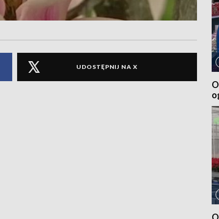
UDOSTĘPNIJ NA X
O
o
O