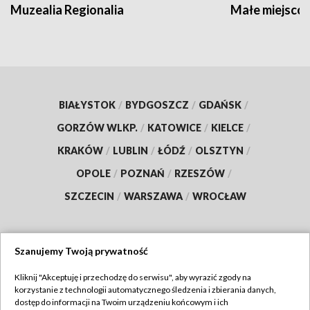
Muzealia Regionalia
Małe miejscow
BIAŁYSTOK
/
BYDGOSZCZ
/
GDAŃSK
/
GORZÓW WLKP.
/
KATOWICE
/
KIELCE
/
KRAKÓW
/
LUBLIN
/
ŁÓDŹ
/
OLSZTYN
/
OPOLE
/
POZNAŃ
/
RZESZÓW
/
SZCZECIN
/
WARSZAWA
/
WROCŁAW
Szanujemy Twoją prywatność
Dołącz do nas:
Kliknij "Akceptuję i przechodzę do serwisu", aby wyrazić zgody na
korzystanie z technologii automatycznego śledzenia i zbierania danych,
TVP
dostęp do informacji na Twoim urządzeniu końcowym i ich