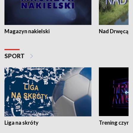
Magazyn nakielski
Nad Drwęcą
SPORT
Liga na skróty
Trening czyni 