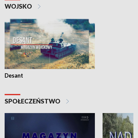
WOJSKO
Desant
SPOŁECZEŃSTWO