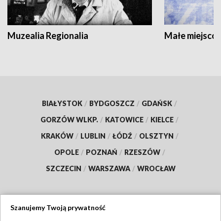
Muzealia Regionalia
Małe miejscow
BIAŁYSTOK
/
BYDGOSZCZ
/
GDAŃSK
/
GORZÓW WLKP.
/
KATOWICE
/
KIELCE
/
KRAKÓW
/
LUBLIN
/
ŁÓDŹ
/
OLSZTYN
/
OPOLE
/
POZNAŃ
/
RZESZÓW
/
SZCZECIN
/
WARSZAWA
/
WROCŁAW
Szanujemy Twoją prywatność
Dołącz do nas: