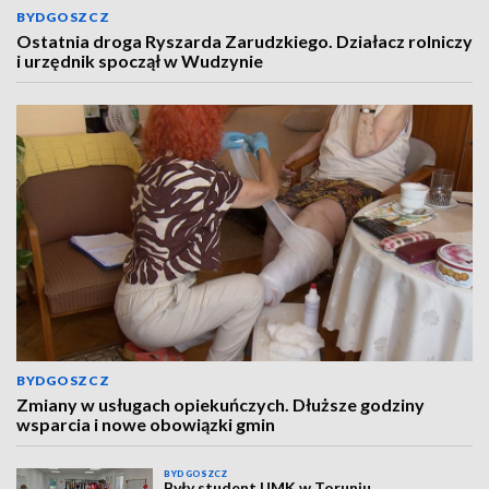
BYDGOSZCZ
Ostatnia droga Ryszarda Zarudzkiego. Działacz rolniczy
i urzędnik spoczął w Wudzynie
BYDGOSZCZ
Zmiany w usługach opiekuńczych. Dłuższe godziny
wsparcia i nowe obowiązki gmin
BYDGOSZCZ
Były student UMK w Toruniu