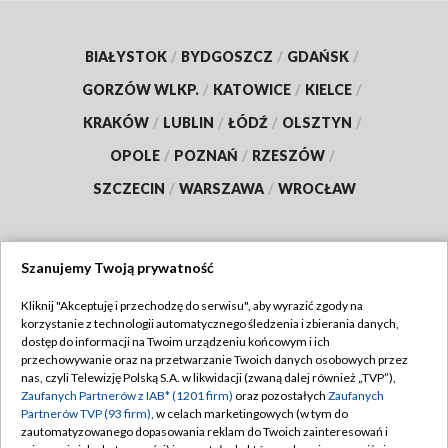
BIAŁYSTOK
/
BYDGOSZCZ
/
GDAŃSK
/
GORZÓW WLKP.
/
KATOWICE
/
KIELCE
/
KRAKÓW
/
LUBLIN
/
ŁÓDŹ
/
OLSZTYN
/
OPOLE
/
POZNAŃ
/
RZESZÓW
/
SZCZECIN
/
WARSZAWA
/
WROCŁAW
Szanujemy Twoją prywatność
Dołącz do nas:
Kliknij "Akceptuję i przechodzę do serwisu", aby wyrazić zgody na
korzystanie z technologii automatycznego śledzenia i zbierania danych,
TVP
dostęp do informacji na Twoim urządzeniu końcowym i ich
Abonament TVP
przechowywanie oraz na przetwarzanie Twoich danych osobowych przez
Regulamin TVP
nas, czyli Telewizję Polską S.A. w likwidacji (zwaną dalej również „TVP”),
Emisja w TVP
Polityka prywatności
Zaufanych Partnerów z IAB* (1201 firm)
oraz pozostałych
Zaufanych
Partnerów TVP (93 firm)
, w celach marketingowych (w tym do
Centrum informacji TVP
Moje zgody
zautomatyzowanego dopasowania reklam do Twoich zainteresowań i