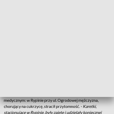
Śmierć 51-letniego cukrzyka z Rypina
Dramatyczna historia z Rypina. Zmarł 51-letni
mężczyzna, chory na cukrzycę. Pierwsi z pomocą
dotarli strażacy, bo karetka pogotowia była
niedostępna.
Dyżurny pogotowia w poniedziałkowe przedpołudnie
otrzymał zgłoszenie o tzw. izolowanym zdarzenie
medycznym: w Rypinie przy ul. Ogrodowej mężczyzna,
chorujący na cukrzycę, stracił przytomność.
- Karetki,
stacjonujące w Rypinie, były zajęte i udzielały koniecznej