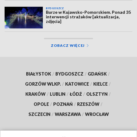
BYDGOSZCZ
Burze w Kujawsko-Pomorskiem. Ponad 35
interwencji strażaków [aktualizacja,
zdjęcia]
ZOBACZ WIĘCEJ
BIAŁYSTOK
/
BYDGOSZCZ
/
GDAŃSK
/
GORZÓW WLKP.
/
KATOWICE
/
KIELCE
/
KRAKÓW
/
LUBLIN
/
ŁÓDŹ
/
OLSZTYN
/
OPOLE
/
POZNAŃ
/
RZESZÓW
/
SZCZECIN
/
WARSZAWA
/
WROCŁAW