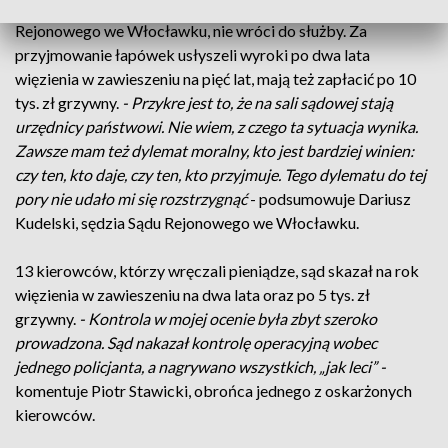
Sześciu - byłych już policjantów - zgodnie z wyrokiem Sąd
Rejonowego we Włocławku, nie wróci do służby. Za
przyjmowanie łapówek usłyszeli wyroki po dwa lata
więzienia w zawieszeniu na pięć lat, mają też zapłacić po 10
tys. zł grzywny.
- Przykre jest to, że na sali sądowej stają
urzędnicy państwowi. Nie wiem, z czego ta sytuacja wynika.
Zawsze mam też dylemat moralny, kto jest bardziej winien:
czy ten, kto daje, czy ten, kto przyjmuje. Tego dylematu do tej
pory nie udało mi się rozstrzygnąć
- podsumowuje Dariusz
Kudelski, sędzia Sądu Rejonowego we Włocławku.
13 kierowców, którzy wręczali pieniądze, sąd skazał na rok
więzienia w zawieszeniu na dwa lata oraz po 5 tys. zł
grzywny.
- Kontrola w mojej ocenie była zbyt szeroko
prowadzona. Sąd nakazał kontrolę operacyjną wobec
jednego policjanta, a nagrywano wszystkich, „jak leci” -
komentuje Piotr Stawicki, obrońca jednego z oskarżonych
kierowców.