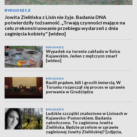
BYDGOSZCZ
Jowita Zielińska z Lisin nie żyje. Badania DNA
potwierdziły tożsamość. „Trwają czynności mające na
celu zrekonstruowanie przebiegu wydarzeń z dnia
zaginięcia kobiety" [wideo]
BYDGOSZCZ
Wypadek na terenie zakładu w Solcu
Kujawskim. Jeden z mężczyzn zmarł
[wideo]
BYDGOSZCZ
Razili prądem, bili i grozili śmiercią. W
Toruniu rozpoczął się proces w sprawie
porwania w Grudziądzu
BYDGOSZCZ
Ludzkie szczątki znalezione w Lisinach w
Kujawsko-Pomorskiem. Badania
zakończono. To zaginiona Jowita
Zielińska. Będzie przełom w sprawie
zaginionej Jowity Zielińskiej? [zdjęcia,
wideo, aktualizacja]