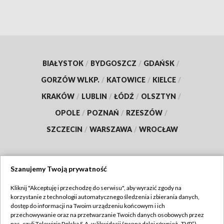
BIAŁYSTOK
/
BYDGOSZCZ
/
GDAŃSK
/
GORZÓW WLKP.
/
KATOWICE
/
KIELCE
/
KRAKÓW
/
LUBLIN
/
ŁÓDŹ
/
OLSZTYN
/
OPOLE
/
POZNAŃ
/
RZESZÓW
/
SZCZECIN
/
WARSZAWA
/
WROCŁAW
Szanujemy Twoją prywatność
Dołącz do nas:
Kliknij "Akceptuję i przechodzę do serwisu", aby wyrazić zgody na
korzystanie z technologii automatycznego śledzenia i zbierania danych,
TVP
dostęp do informacji na Twoim urządzeniu końcowym i ich
Abonament TVP
przechowywanie oraz na przetwarzanie Twoich danych osobowych przez
Regulamin TVP
nas, czyli Telewizję Polską S.A. w likwidacji (zwaną dalej również „TVP”),