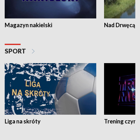
Magazyn nakielski
Nad Drwęcą
SPORT
Liga na skróty
Trening czyni 