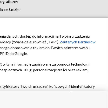
tograficzny
sing (znaki)
klamy
Kontakt
rania danych, dostęp do informacji na Twoim urządzeniu
idacji (zwaną dalej również „TVP”),
Zaufanych Partnerów
anego dopasowania reklam do Twoich zainteresowań i
a PPID do Google.
”, w tym informacje zapisywane za pomocą technologii
zpiecznych usług, personalizację treści oraz reklam,
identyfikatory Twoich urządzeń końcowych i identyfikatory
P,
Zaufanych Partnerów z IAB
oraz pozostałych
Zaufanych
 wyboru podstawowych reklam, wyboru spersonalizowanych
ch treści, pomiaru wydajności reklam, pomiaru wydajności