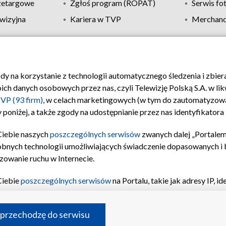
zetargowe
Zgłoś program (ROPAT)
Serwis fo
wizyjna
Kariera w TVP
Merchandi
Polityka prywatności
Moje zgody
Pomoc
Biuro re
ody na korzystanie z technologii automatycznego śledzenia i zbie
 danych osobowych przez nas, czyli Telewizję Polską S.A. w likw
VP (93 firm)
, w celach marketingowych (w tym do zautomatyzow
 poniżej, a także zgody na udostępnianie przez nas identyfikator
Ciebie naszych
poszczególnych serwisów
zwanych dalej „Portalem
obnych technologii umożliwiających świadczenie dopasowanych i be
zowanie ruchu w Internecie.
Ciebie
poszczególnych serwisów
na Portalu, takie jak adresy IP, 
sach Portalu czy historia odwiedzin będą przetwarzane przez TV
ji: przechowywania informacji na urządzeniu lub dostęp do nich,
©2026 Telewizja Polska S.A. w likwidacji
 przechodzę do serwisu
enia profilu spersonalizowanych treści, wyboru spersonalizowany