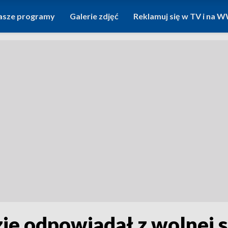
asze programy
Galerie zdjęć
Reklamuj się w TV i na
ie odpowiadał z wolnej 