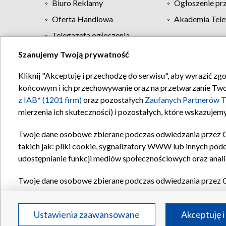
Biuro Reklamy
Ogłoszenie pr
Oferta Handlowa
Akademia Tele
Telegazeta ogłoszenia
Szanujemy Twoją prywatność
Regulamin TVP
Kliknij "Akceptuję i przechodzę do serwisu", aby wyrazić zg
końcowym i ich przechowywanie oraz na przetwarzanie Twoich
z IAB* (1201 firm)
oraz pozostałych
Zaufanych Partnerów T
mierzenia ich skuteczności) i pozostałych, które wskazujemy
Twoje dane osobowe zbierane podczas odwiedzania przez 
takich jak: pliki cookie, sygnalizatory WWW lub innych pod
udostępnianie funkcji mediów społecznościowych oraz anali
Twoje dane osobowe zbierane podczas odwiedzania przez 
plików cookie, informacje o Twoich wyszukiwaniach w serwi
Partnerów TVP
dla realizacji następujących celów i funkc
Ustawienia zaawansowane
Akceptuję i
reklam, tworzenia profilu spersonalizowanych reklam, tworz