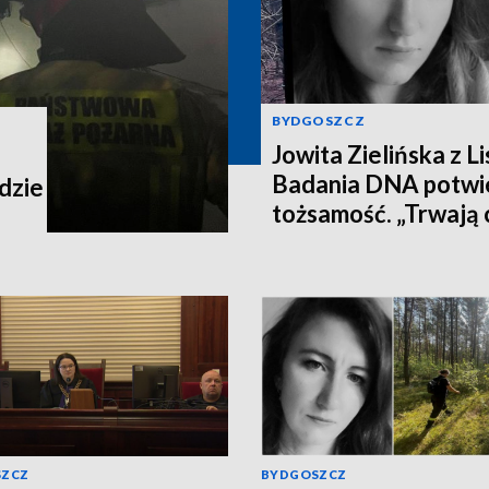
BYDGOSZCZ
Jowita Zielińska z Lis
Badania DNA potwie
dzie
tożsamość. „Trwają 
na celu zrekonstru
wydarzeń z dnia zag
[wideo]
SZCZ
BYDGOSZCZ