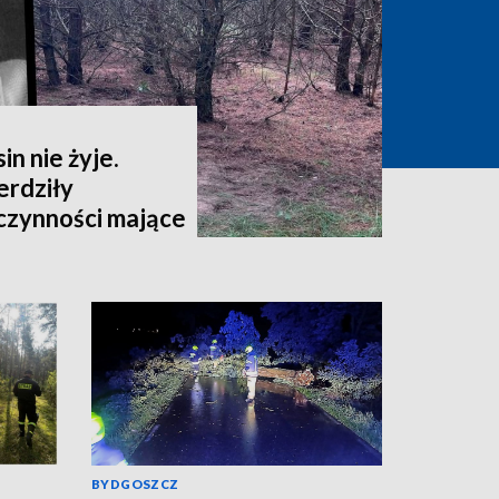
in nie żyje.
rdziły
czynności mające
owanie przebiegu
inięcia kobiety"
BYDGOSZCZ