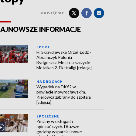
UDOSTĘPNIJ:
AJNOWSZE INFORMACJE
SPORT
H. Skrzydlewska Orzeł Łódź -
Abramczyk Polonia
Bydgoszcz. Mecz na szczycie
Metalkas 2. Ekstraligi [relacja]
NA DROGACH
Wypadek na DK62 w
powiecie inowrocławskim.
Kierowca zabrany do szpitala
[zdjęcia]
SPOŁECZNE
Zmiany w usługach
opiekuńczych. Dłuższe
godziny wsparcia i nowe