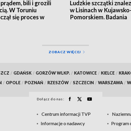
 prądem, bili i grozili
Ludzkie szczątki znale
cią. W Toruniu
w Lisinach w Kujawsko
czął się proces w
Pomorskiem. Badania
ie porwania w
zakończono. To zagini
iądzu
Jowita Zielińska. Będzi
przełom w sprawie
zaginionej Jowity
Zielińskiej? [zdjęcia, wi
ZOBACZ WIĘCEJ
aktualizacja]
SZCZ
/
GDAŃSK
/
GORZÓW WLKP.
/
KATOWICE
/
KIELCE
/
KRA
N
/
OPOLE
/
POZNAŃ
/
RZESZÓW
/
SZCZECIN
/
WARSZAWA
/
W
Dołącz do nas:
Centrum informacji TVP
Naziemna
Informacje o nadawcy
Program d