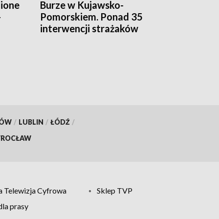
zione
Burze w Kujawsko-
-
Pomorskiem. Ponad 35
interwencji strażaków
ona
[aktualizacja, zdjęcia]
e
deo,
KÓW
/
LUBLIN
/
ŁÓDŹ
/
ROCŁAW
 Telewizja Cyfrowa
Sklep TVP
la prasy