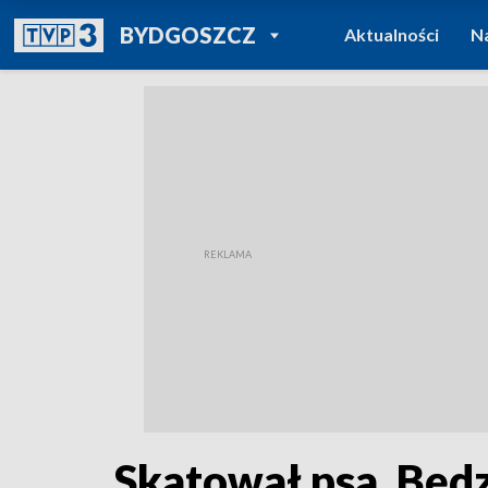
POWRÓT DO
BYDGOSZCZ
Aktualności
N
TVP REGIONY
Skatował psa. Będz