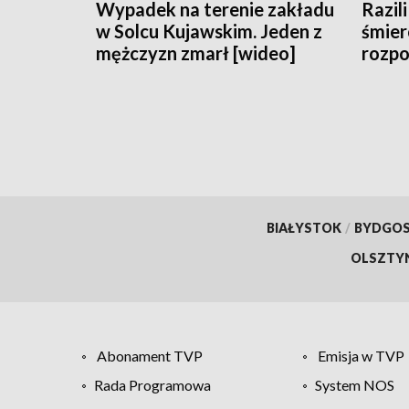
Wypadek na terenie zakładu
Razili
w Solcu Kujawskim. Jeden z
śmier
mężczyzn zmarł [wideo]
rozpo
spraw
Grudz
BIAŁYSTOK
/
BYDGO
OLSZTY
Abonament TVP
Emisja w TVP
Rada Programowa
System NOS