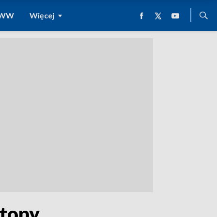
 WWW
Więcej
stopy