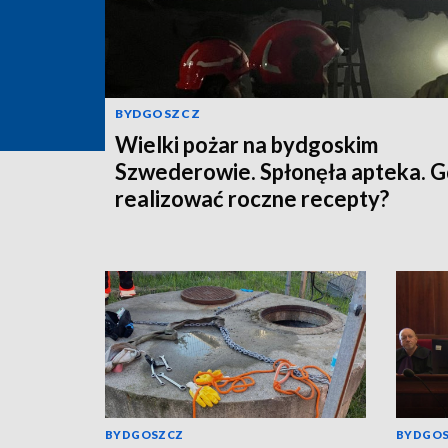
BYDGOSZCZ
Wielki pożar na bydgoskim
Szwederowie. Spłonęła apteka. G
realizować roczne recepty?
BYDGOSZCZ
BYDGO