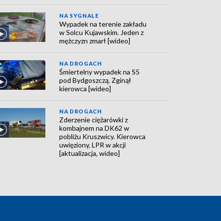
NA SYGNALE
Wypadek na terenie zakładu
w Solcu Kujawskim. Jeden z
mężczyzn zmarł [wideo]
NA DROGACH
Śmiertelny wypadek na S5
pod Bydgoszczą. Zginął
kierowca [wideo]
NA DROGACH
Zderzenie ciężarówki z
kombajnem na DK62 w
pobliżu Kruszwicy. Kierowca
uwięziony, LPR w akcji
[aktualizacja, wideo]