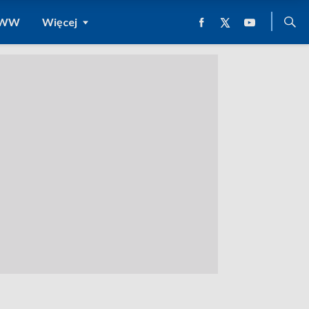
 WWW
Więcej