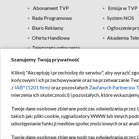
Abonament TVP
Emisja w TVP
Rada Programowa
System NOS
Biuro Reklamy
Ogłoszenie pr
Oferta Handlowa
Akademia Tele
Telegazeta ogłoszenia
Szanujemy Twoją prywatność
Regulamin TVP
Kliknij "Akceptuję i przechodzę do serwisu", aby wyrazić zg
końcowym i ich przechowywanie oraz na przetwarzanie Twoich
z IAB* (1201 firm)
oraz pozostałych
Zaufanych Partnerów T
mierzenia ich skuteczności) i pozostałych, które wskazujemy
Twoje dane osobowe zbierane podczas odwiedzania przez 
takich jak: pliki cookie, sygnalizatory WWW lub innych pod
udostępnianie funkcji mediów społecznościowych oraz anali
Twoje dane osobowe zbierane podczas odwiedzania przez 