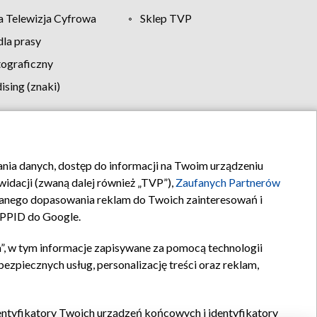
 Telewizja Cyfrowa
Sklep TVP
la prasy
tograficzny
sing (znaki)
klamy
Kontakt
rania danych, dostęp do informacji na Twoim urządzeniu
idacji (zwaną dalej również „TVP”),
Zaufanych Partnerów
anego dopasowania reklam do Twoich zainteresowań i
a PPID do Google.
”, w tym informacje zapisywane za pomocą technologii
zpiecznych usług, personalizację treści oraz reklam,
identyfikatory Twoich urządzeń końcowych i identyfikatory