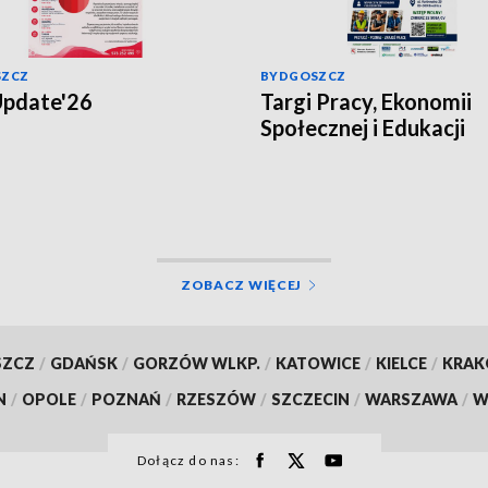
SZCZ
BYDGOSZCZ
pdate'26
Targi Pracy, Ekonomii
Społecznej i Edukacji
ZOBACZ WIĘCEJ
SZCZ
/
GDAŃSK
/
GORZÓW WLKP.
/
KATOWICE
/
KIELCE
/
KRA
N
/
OPOLE
/
POZNAŃ
/
RZESZÓW
/
SZCZECIN
/
WARSZAWA
/
W
Dołącz do nas: