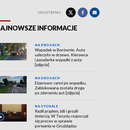
UDOSTĘPNIJ:
AJNOWSZE INFORMACJE
NA DROGACH
Wypadek w Borównie. Auto
uderzyło w drzewo. Kierowca
i pasażerka wypadki z auta
[zdjęcia]
NA DROGACH
Elzanowo: ranni po wypadku.
Zablokowana została droga
po zderzeniu aut [zdjęcia]
NA SYGNALE
Razili prądem, bili i grozili
śmiercią. W Toruniu rozpoczął
się proces w sprawie
porwania w Grudziądzu