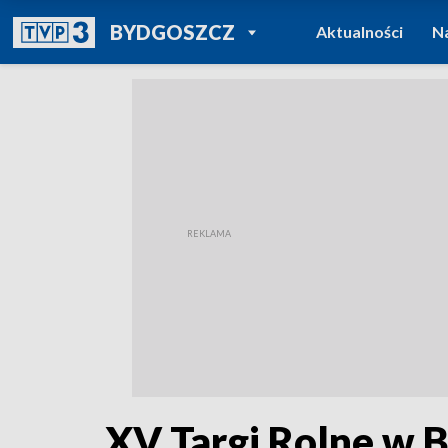
POWRÓT DO
BYDGOSZCZ
Aktualności
N
TVP REGIONY
XV Targi Rolne w B