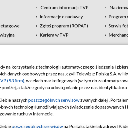
Centrum informacji TVP
Naziemna
Informacje o nadawcy
Program d
zetargowe
Zgłoś program (ROPAT)
Serwis fo
wizyjna
Kariera w TVP
Merchandi
Polityka prywatności
Moje zgody
Pomoc
Biuro re
ody na korzystanie z technologii automatycznego śledzenia i zbie
 danych osobowych przez nas, czyli Telewizję Polską S.A. w likw
VP (93 firm)
, w celach marketingowych (w tym do zautomatyzow
 poniżej, a także zgody na udostępnianie przez nas identyfikator
Ciebie naszych
poszczególnych serwisów
zwanych dalej „Portalem
obnych technologii umożliwiających świadczenie dopasowanych i be
zowanie ruchu w Internecie.
Ciebie
poszczególnych serwisów
na Portalu, takie jak adresy IP, 