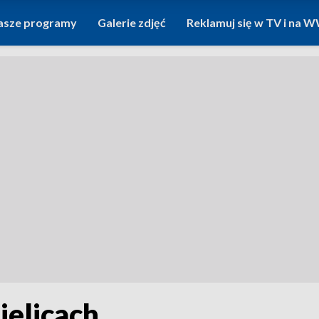
asze programy
Galerie zdjęć
Reklamuj się w TV i na
ielicach