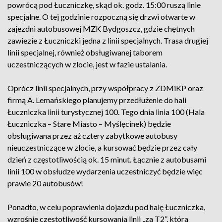
powrócą pod Łuczniczkę, skąd ok. godz. 15:00 ruszą linie
specjalne. O tej godzinie rozpoczną się drzwi otwarte w
zajezdni autobusowej MZK Bydgoszcz, gdzie chętnych
zawiezie z Łuczniczki jedna z linii specjalnych. Trasa drugiej
linii specjalnej, również obsługiwanej taborem
uczestniczących w zlocie, jest w fazie ustalania.
Oprócz linii specjalnych, przy współpracy z ZDMiKP oraz
firmą A. Lemańskiego planujemy przedłużenie do hali
Łuczniczka linii turystycznej 100. Tego dnia linia 100 (Hala
Łuczniczka – Stare Miasto – Myślęcinek) będzie
obsługiwana przez aż cztery zabytkowe autobusy
nieuczestniczące w zlocie, a kursować będzie przez cały
dzień z częstotliwością ok. 15 minut. Łącznie z autobusami
linii 100 w obsłudze wydarzenia uczestniczyć będzie więc
prawie 20 autobusów!
Ponadto, w celu poprawienia dojazdu pod halę Łuczniczka,
wzrośnie częstotliwość kursowania linii „za T2”, która