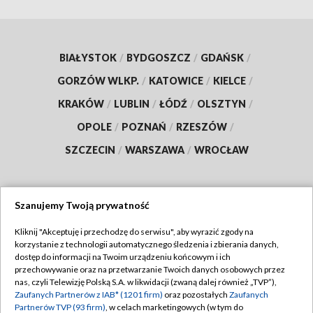
BIAŁYSTOK
/
BYDGOSZCZ
/
GDAŃSK
/
GORZÓW WLKP.
/
KATOWICE
/
KIELCE
/
KRAKÓW
/
LUBLIN
/
ŁÓDŹ
/
OLSZTYN
/
OPOLE
/
POZNAŃ
/
RZESZÓW
/
SZCZECIN
/
WARSZAWA
/
WROCŁAW
Szanujemy Twoją prywatność
Dołącz do nas:
Kliknij "Akceptuję i przechodzę do serwisu", aby wyrazić zgody na
korzystanie z technologii automatycznego śledzenia i zbierania danych,
TVP
dostęp do informacji na Twoim urządzeniu końcowym i ich
Abonament TVP
przechowywanie oraz na przetwarzanie Twoich danych osobowych przez
Regulamin TVP
nas, czyli Telewizję Polską S.A. w likwidacji (zwaną dalej również „TVP”),
Emisja w TVP
Polityka prywatności
Zaufanych Partnerów z IAB* (1201 firm)
oraz pozostałych
Zaufanych
Partnerów TVP (93 firm)
, w celach marketingowych (w tym do