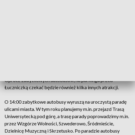
ponad 500 km w jedną stronę;
Wystawa taboru tramwajowego będzie dostępna MZK
Bydgoszcz na pętli Babia Wieś, również od 10.00 do 14.00
zobaczyć będzie można tabor tramwajowy ze wszystkich
epok, w tym najstarszy w Polsce czynny tramwaj elektryczny
z 1896 r., czy najnowszy niskopodłogowy Swing z bydgoskiej
PESY.
Obie wystawy dzielić będzie odległość około 500 m.
Planujemy połączyć je specyficznym środkiem transportu.
Oprócz zabytkowych autobusów, na parkingu przed
Łuczniczką czekać będzie również kilka innych atrakcji.
O 14:00 zabytkowe autobusy wyruszą na uroczystą paradę
ulicami miasta. W tym roku planujemy m.in. przejazd Trasą
Uniwersytecką pod górę, a trasę parady poprowadzimy m.in.
przez Wzgórze Wolności, Szwederowo, Śródmieście,
Dzielnicę Muzyczną i Skrzetusko. Po paradzie autobusy