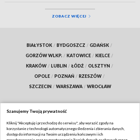
ZOBACZ WIĘCEJ
BIAŁYSTOK
/
BYDGOSZCZ
/
GDAŃSK
/
GORZÓW WLKP.
/
KATOWICE
/
KIELCE
/
KRAKÓW
/
LUBLIN
/
ŁÓDŹ
/
OLSZTYN
/
OPOLE
/
POZNAŃ
/
RZESZÓW
/
SZCZECIN
/
WARSZAWA
/
WROCŁAW
Szanujemy Twoją prywatność
Dołącz do nas:
Kliknij "Akceptuję i przechodzę do serwisu", aby wyrazić zgody na
korzystanie z technologii automatycznego śledzenia i zbierania danych,
TVP
dostęp do informacji na Twoim urządzeniu końcowym i ich
przechowywanie oraz na przetwarzanie Twoich danych osobowych przez