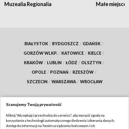
Muzealia Regionalia
Małe miejscow
BIAŁYSTOK
/
BYDGOSZCZ
/
GDAŃSK
/
GORZÓW WLKP.
/
KATOWICE
/
KIELCE
/
KRAKÓW
/
LUBLIN
/
ŁÓDŹ
/
OLSZTYN
/
OPOLE
/
POZNAŃ
/
RZESZÓW
/
SZCZECIN
/
WARSZAWA
/
WROCŁAW
Szanujemy Twoją prywatność
Dołącz do nas:
Kliknij "Akceptuję i przechodzę do serwisu", aby wyrazić zgody na
korzystanie z technologii automatycznego śledzenia i zbierania danych,
TVP
dostęp do informacji na Twoim urządzeniu końcowym i ich