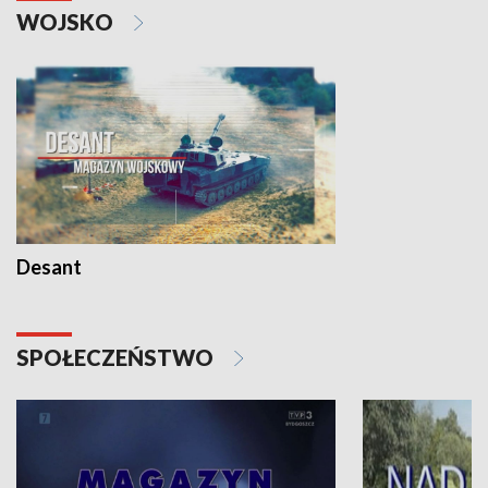
WOJSKO
Desant
SPOŁECZEŃSTWO