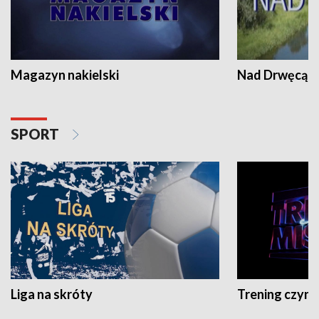
Magazyn nakielski
Nad Drwęcą
SPORT
Liga na skróty
Trening czyni 