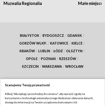
Muzealia Regionalia
Małe miejscow
BIAŁYSTOK
/
BYDGOSZCZ
/
GDAŃSK
/
GORZÓW WLKP.
/
KATOWICE
/
KIELCE
/
KRAKÓW
/
LUBLIN
/
ŁÓDŹ
/
OLSZTYN
/
OPOLE
/
POZNAŃ
/
RZESZÓW
/
SZCZECIN
/
WARSZAWA
/
WROCŁAW
Szanujemy Twoją prywatność
Dołącz do nas:
Kliknij "Akceptuję i przechodzę do serwisu", aby wyrazić zgody na
korzystanie z technologii automatycznego śledzenia i zbierania danych,
TVP
dostęp do informacji na Twoim urządzeniu końcowym i ich