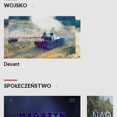
WOJSKO
Desant
SPOŁECZEŃSTWO