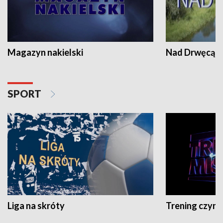
Magazyn nakielski
Nad Drwęcą
SPORT
Liga na skróty
Trening czyni 