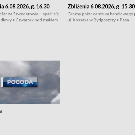
ia 6.08.2026, g. 16.30
Zbliżenia 6.08.2026, g. 15.30
żar na Szwederowie – spalił się
Groźny pożar centrum handlowego 
ndlowy • Czwartek pod znakiem
ul. Kossaka w Bydgoszczy • Pesa
burz • Dobre prognozy dla
wyprodukuje nowoczesne,
 – rolnicy mogą liczyć na
energooszczędne pociągi dla Polregi
lony • Akcja porodowa na trasie
Zmiany w przepisach o pomocy
uń – pomógł policyjny patrol •
społecznej • Przed nami 10. jubileu
my na kolejną odsłonę programu
Festiwal Wisły
ato”
a