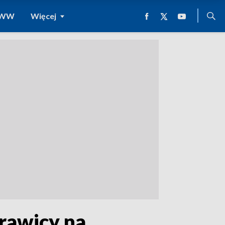
 WWW
Więcej
rawicy na