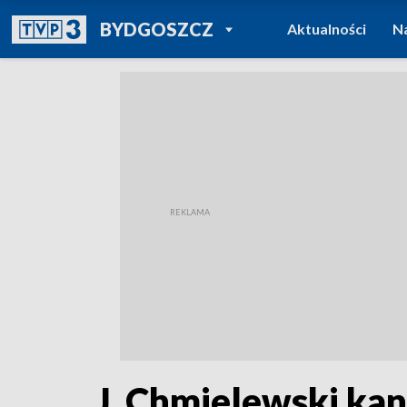
POWRÓT DO
BYDGOSZCZ
Aktualności
N
TVP REGIONY
J. Chmielewski ka