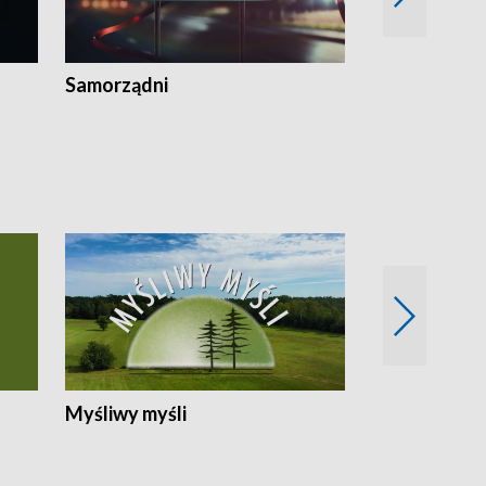
Samorządni
Wspólna sp
Myśliwy myśli
Spotkania z 