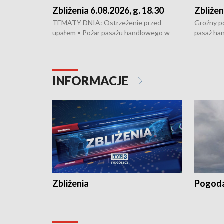
Zbliżenia 6.08.2026, g. 18.30
Zbliżen
TEMATY DNIA: Ostrzeżenie przed
Groźny po
upałem • Pożar pasażu handlowego w
pasaż ha
Bydgoszczy • Policja rozbiła lokalną siatkę
upałów i 
dealerską – grozi im do 12 lat więzienia •
kukurydzy
Akcja porodowa na trasie Rypin-Toruń –
wysokie p
pomógł policyjny patrol • Wyjątkowy
Rypin-Tor
INFORMACJE
projekt UMK w Toruniu
Zaprasza
„Studio L
Zbliżenia
Pogod