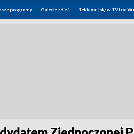
asze programy
Galerie zdjęć
Reklamuj się w TV i na
ndydatem Zjednoczonej P