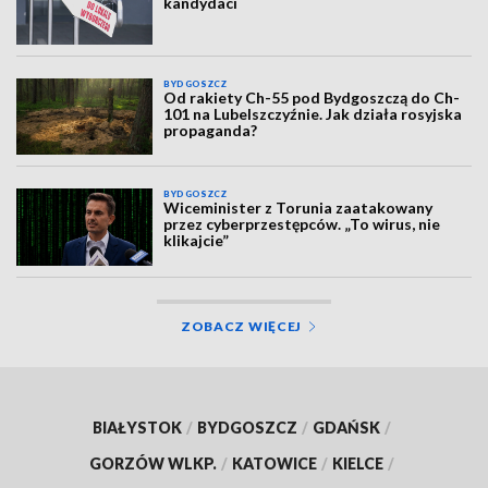
kandydaci
BYDGOSZCZ
Od rakiety Ch-55 pod Bydgoszczą do Ch-
101 na Lubelszczyźnie. Jak działa rosyjska
propaganda?
BYDGOSZCZ
Wiceminister z Torunia zaatakowany
przez cyberprzestępców. „To wirus, nie
klikajcie”
ZOBACZ WIĘCEJ
BIAŁYSTOK
/
BYDGOSZCZ
/
GDAŃSK
/
GORZÓW WLKP.
/
KATOWICE
/
KIELCE
/