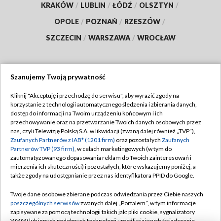
KRAKÓW
/
LUBLIN
/
ŁÓDŹ
/
OLSZTYN
/
OPOLE
/
POZNAŃ
/
RZESZÓW
/
SZCZECIN
/
WARSZAWA
/
WROCŁAW
Szanujemy Twoją prywatność
Dołącz do nas:
Kliknij "Akceptuję i przechodzę do serwisu", aby wyrazić zgody na
korzystanie z technologii automatycznego śledzenia i zbierania danych,
TVP
dostęp do informacji na Twoim urządzeniu końcowym i ich
Abonament TVP
przechowywanie oraz na przetwarzanie Twoich danych osobowych przez
Regulamin TVP
nas, czyli Telewizję Polską S.A. w likwidacji (zwaną dalej również „TVP”),
Emisja w TVP
Polityka prywatności
Zaufanych Partnerów z IAB* (1201 firm)
oraz pozostałych
Zaufanych
Partnerów TVP (93 firm)
, w celach marketingowych (w tym do
Centrum informacji TVP
Moje zgody
zautomatyzowanego dopasowania reklam do Twoich zainteresowań i
mierzenia ich skuteczności) i pozostałych, które wskazujemy poniżej, a
Naziemna Telewizja Cyfrowa
Pomoc
także zgody na udostępnianie przez nas identyfikatora PPID do Google.
Sklep TVP
Biuro reklamy
Twoje dane osobowe zbierane podczas odwiedzania przez Ciebie naszych
Rada Programowa
Kontakt
poszczególnych serwisów
zwanych dalej „Portalem”, w tym informacje
zapisywane za pomocą technologii takich jak: pliki cookie, sygnalizatory
System NOS
WWW lub innych podobnych technologii umożliwiających świadczenie