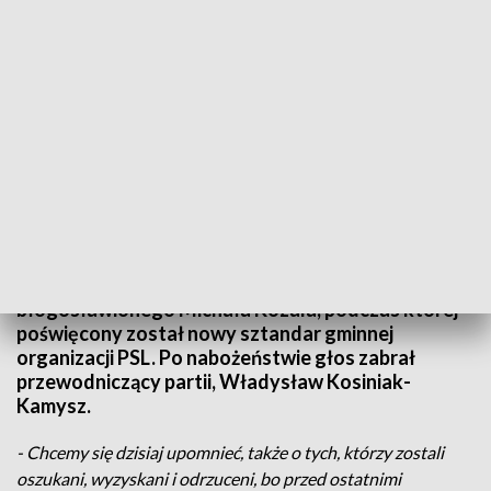
Obchody "Święta Ludowego". W tle polityczna przepychanka
Uroczystości rozpoczęła Msza Święta w intencji
ojczyzny w kościele pod wezwaniem
błogosławionego Michała Kozala, podczas której
poświęcony został nowy sztandar gminnej
organizacji PSL. Po nabożeństwie głos zabrał
przewodniczący partii, Władysław Kosiniak-
Kamysz.
- Chcemy się dzisiaj upomnieć, także o tych, którzy zostali
oszukani, wyzyskani i odrzuceni, bo przed ostatnimi